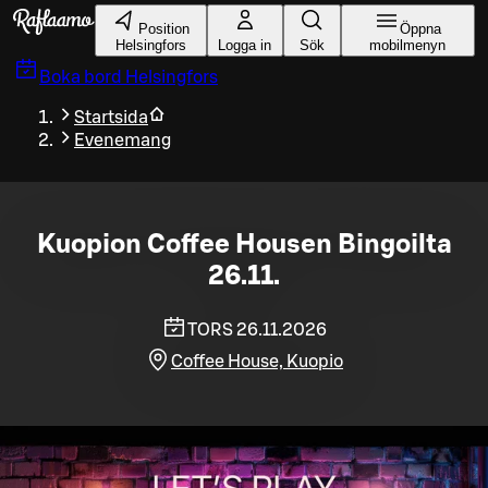
Gå till huvudinnehållet
Position
Öppna
Helsingfors
Logga in
Sök
mobilmenyn
Boka bord
Helsingfors
Startsida
Evenemang
Kuopion Coffee Housen Bingoilta
26.11.
TORS 26.11.2026
Coffee House, Kuopio