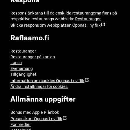
Respons
Responslänkarna till de enskilda restaurangerna finns på
respektive restaurangs webbsida:
Restauranger
Skicka respons om webbplatsen
Öppnas i ny flik
Raflaamo.fi
Restauranger
Restauranger på kartan
Lunch
Evenemang
Tillgänglighet
Information om cookies
Öppnas i ny flik
Ändra inställningar för cookies
Allmänna uppgifter
Bonus med Apple Plånbok
Presentkort
Öppnas i ny flik
För medier