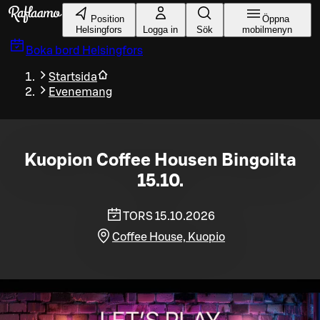
Gå till huvudinnehållet
Position
Öppna
Helsingfors
Logga in
Sök
mobilmenyn
Boka bord
Helsingfors
Startsida
Evenemang
Kuopion Coffee Housen Bingoilta
15.10.
TORS 15.10.2026
Coffee House, Kuopio