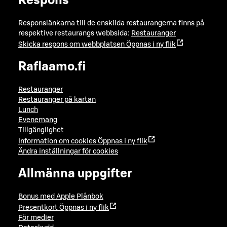
Respons
Responslänkarna till de enskilda restaurangerna finns på
respektive restaurangs webbsida:
Restauranger
Skicka respons om webbplatsen
Öppnas i ny flik
Raflaamo.fi
Restauranger
Restauranger på kartan
Lunch
Evenemang
Tillgänglighet
Information om cookies
Öppnas i ny flik
Ändra inställningar för cookies
Allmänna uppgifter
Bonus med Apple Plånbok
Presentkort
Öppnas i ny flik
För medier