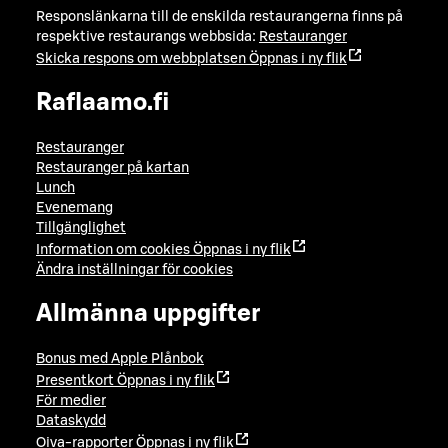
Responslänkarna till de enskilda restaurangerna finns på
respektive restaurangs webbsida:
Restauranger
Skicka respons om webbplatsen
Öppnas i ny flik
Raflaamo.fi
Restauranger
Restauranger på kartan
Lunch
Evenemang
Tillgänglighet
Information om cookies
Öppnas i ny flik
Ändra inställningar för cookies
Allmänna uppgifter
Bonus med Apple Plånbok
Presentkort
Öppnas i ny flik
För medier
Dataskydd
Oiva-rapporter
Öppnas i ny flik