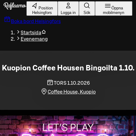
Gå till huvudinnehållet
Position
Öppna
Helsingfors
Logga in
Sök
mobilmenyn
Boka bord
Helsingfors
Startsida
Evenemang
Kuopion Coffee Housen Bingoilta 1.10.
TORS 1.10.2026
Coffee House, Kuopio