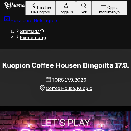
Gå till huvudinnehållet
Position
Öppna
Helsingfors
Logga in
Sök
mobilmenyn
Boka bord
Helsingfors
Startsida
Evenemang
Kuopion Coffee Housen Bingoilta 17.9.
TORS 17.9.2026
Coffee House, Kuopio