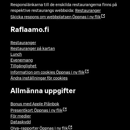
Responslänkarna till de enskilda restaurangerna finns på
respektive restaurangs webbsida:
Restauranger
Skicka respons om webbplatsen
Öppnas i ny flik
Raflaamo.fi
Restauranger
Restauranger på kartan
Lunch
Evenemang
Tillgänglighet
Information om cookies
Öppnas i ny flik
Ändra inställningar för cookies
Allmänna uppgifter
Bonus med Apple Plånbok
Presentkort
Öppnas i ny flik
För medier
Dataskydd
Oiva-rapporter
Öppnas i ny flik