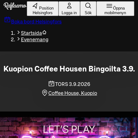
Gå till huvudinnehållet
Position
Öppna
Helsingfors
Logga in
Sök
mobilmenyn
Boka bord
Helsingfors
Startsida
Evenemang
Kuopion Coffee Housen Bingoilta 3.9.
TORS 3.9.2026
Coffee House, Kuopio