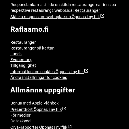
Responslänkarna till de enskilda restaurangerna finns på
respektive restaurangs webbsida:
Restauranger
Skicka respons om webbplatsen
Öppnas i ny flik
Raflaamo.fi
Restauranger
Restauranger på kartan
Lunch
Evenemang
Tillgänglighet
Information om cookies
Öppnas i ny flik
Ändra inställningar för cookies
Allmänna uppgifter
Bonus med Apple Plånbok
Presentkort
Öppnas i ny flik
För medier
Dataskydd
Oiva-rapporter
Öppnas i ny flik