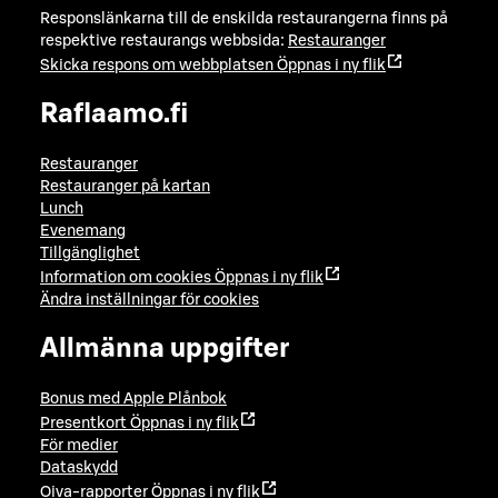
Responslänkarna till de enskilda restaurangerna finns på
respektive restaurangs webbsida:
Restauranger
Skicka respons om webbplatsen
Öppnas i ny flik
Raflaamo.fi
Restauranger
Restauranger på kartan
Lunch
Evenemang
Tillgänglighet
Information om cookies
Öppnas i ny flik
Ändra inställningar för cookies
Allmänna uppgifter
Bonus med Apple Plånbok
Presentkort
Öppnas i ny flik
För medier
Dataskydd
Oiva-rapporter
Öppnas i ny flik