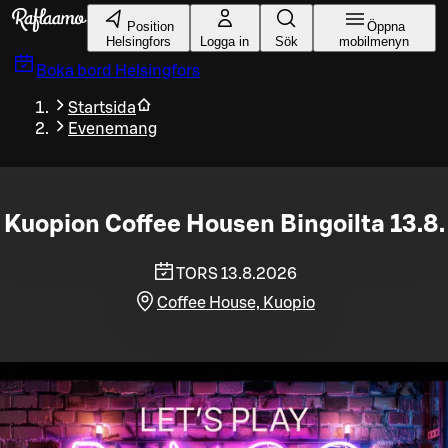
Gå till huvudinnehållet
Position
Öppna
Helsingfors
Logga in
Sök
mobilmenyn
Boka bord
Helsingfors
Startsida
Evenemang
Kuopion Coffee Housen Bingoilta 13.8.
TORS 13.8.2026
Coffee House, Kuopio