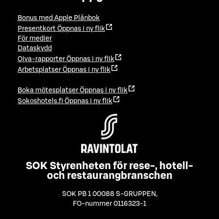
Bonus med Apple Plånbok
Presentkort
Öppnas i ny flik
För medier
Dataskydd
Oiva-rapporter
Öppnas i ny flik
Arbetsplatser
Öppnas i ny flik
Boka mötesplatser
Öppnas i ny flik
Sokoshotels.fi
Öppnas i ny flik
SOK Styrenheten för rese-, hotell-
och restaurangbranschen
SOK PB 1 00088 S-GRUPPEN
,
FO-nummer 0116323-1