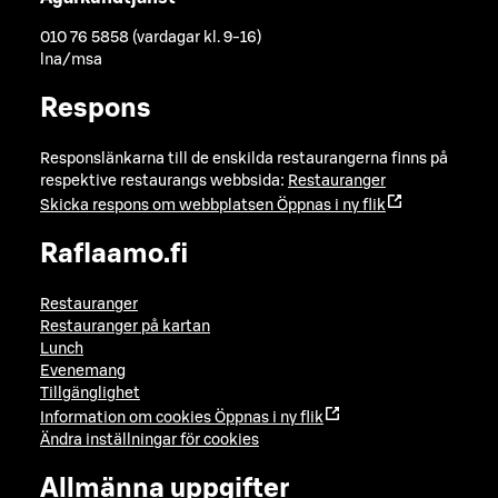
010 76 5858 (vardagar kl. 9-16)
lna/msa
Respons
Responslänkarna till de enskilda restaurangerna finns på
respektive restaurangs webbsida:
Restauranger
Skicka respons om webbplatsen
Öppnas i ny flik
Raflaamo.fi
Restauranger
Restauranger på kartan
Lunch
Evenemang
Tillgänglighet
Information om cookies
Öppnas i ny flik
Ändra inställningar för cookies
Allmänna uppgifter