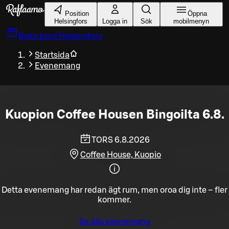
Gå till huvudinnehållet
Position
Öppna
Helsingfors
Logga in
Sök
mobilmenyn
Boka bord
Helsingfors
Startsida
Evenemang
Kuopion Coffee Housen Bingoilta 6.8.
TORS 6.8.2026
Coffee House, Kuopio
Detta evenemang har redan ägt rum, men oroa dig inte – fler
kommer.
Se alla evenemang