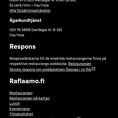
0300 870 020 (vardagar kl. 8.30-16.30)
51 cent/min + lna/msa
Alla försäljningstjänster
Ägarkundtjänst
010 76 5858 (vardagar kl. 9-16)
lna/msa
Respons
Responslänkarna till de enskilda restaurangerna finns på
respektive restaurangs webbsida:
Restauranger
Skicka respons om webbplatsen
Öppnas i ny flik
Raflaamo.fi
Restauranger
Restauranger på kartan
Lunch
Evenemang
Tillgänglighet