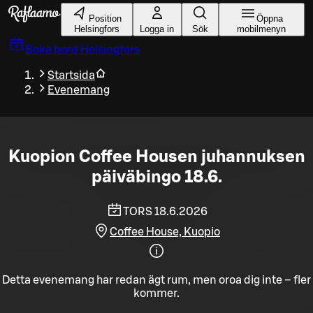
Gå till huvudinnehållet
Position
Öppna
Helsingfors
Logga in
Sök
mobilmenyn
Boka bord
Helsingfors
Startsida
Evenemang
Kuopion Coffee Housen juhannuksen
päiväbingo 18.6.
TORS 18.6.2026
Coffee House, Kuopio
Detta evenemang har redan ägt rum, men oroa dig inte – fler
kommer.