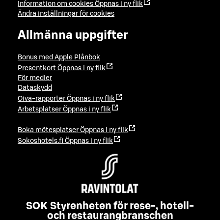
Information om cookies
Öppnas i ny flik
Ändra inställningar för cookies
Allmänna uppgifter
Bonus med Apple Plånbok
Presentkort
Öppnas i ny flik
För medier
Dataskydd
Oiva-rapporter
Öppnas i ny flik
Arbetsplatser
Öppnas i ny flik
Boka mötesplatser
Öppnas i ny flik
Sokoshotels.fi
Öppnas i ny flik
SOK Styrenheten för rese-, hotell-
och restaurangbranschen