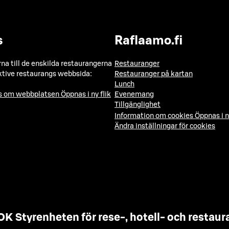
s
Raflaamo.fi
a till de enskilda restaurangerna
Restauranger
ktive restaurangs webbsida:
Restauranger på kartan
Lunch
ns om webbplatsen
Öppnas i ny flik
Evenemang
Tillgänglighet
Information om cookies
Öppnas i n
Ändra inställningar för cookies
OK Styrenheten för rese-, hotell- och resta