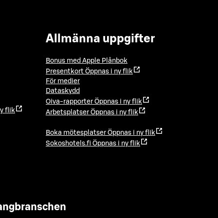
Allmänna uppgifter
Bonus med Apple Plånbok
Presentkort
Öppnas i ny flik
För medier
Dataskydd
Oiva-rapporter
Öppnas i ny flik
y flik
Arbetsplatser
Öppnas i ny flik
Boka mötesplatser
Öppnas i ny flik
Sokoshotels.fi
Öppnas i ny flik
urangbranschen