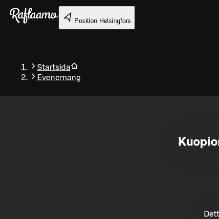
Gå till huvudinnehållet
Position
Helsingfors
Startsida
Evenemang
Tillbaka
Kuopio
Dett