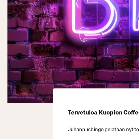
Tervetuloa Kuopion Coff
Juhannusbingo pelataan nyt tors