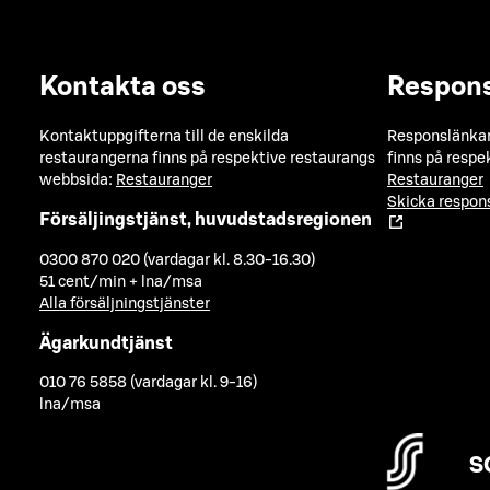
Kontakta oss
Respon
Kontaktuppgifterna till de enskilda
Responslänkarn
restaurangerna finns på respektive restaurangs
finns på respe
webbsida:
Restauranger
Restauranger
Skicka respo
Försäljingstjänst, huvudstadsregionen
0300 870 020 (vardagar kl. 8.30-16.30)
51 cent/min + lna/msa
Alla försäljningstjänster
Ägarkundtjänst
010 76 5858 (vardagar kl. 9-16)
lna/msa
S