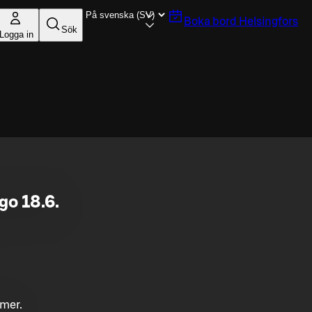
Boka bord
Helsingfors
Sök
Logga in
o 18.6.
mmer.