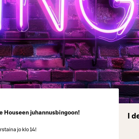
ee Houseen juhannusbingoon!
I d
taina jo klo 14!