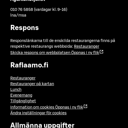
010 76 5858 (vardagar kl. 9-16)
lna/msa
Respons
Responslänkarna till de enskilda restaurangerna finns på
respektive restaurangs webbsida:
Restauranger
Skicka respons om webbplatsen
Öppnas i ny flik
Raflaamo.fi
Restauranger
Restauranger på kartan
Lunch
Evenemang
Tillgänglighet
Information om cookies
Öppnas i ny flik
Ändra inställningar för cookies
Allmänna uppgifter