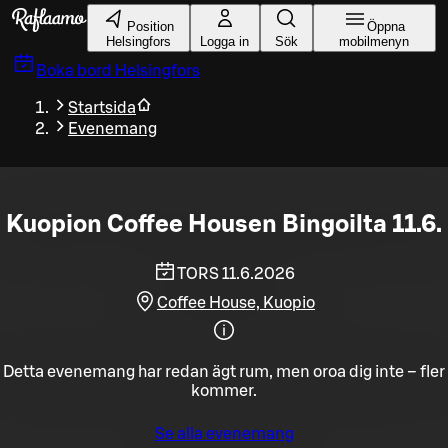
Gå till huvudinnehållet
Position
Öppna
Helsingfors
Logga in
Sök
mobilmenyn
Boka bord
Helsingfors
Startsida
Evenemang
Kuopion Coffee Housen Bingoilta 11.6.
TORS 11.6.2026
Coffee House, Kuopio
Detta evenemang har redan ägt rum, men oroa dig inte – fler
kommer.
Se alla evenemang