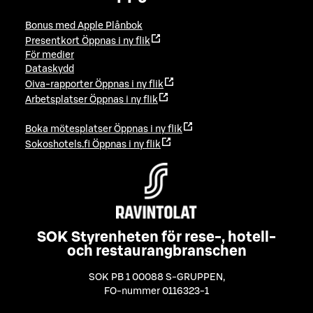
Bonus med Apple Plånbok
Presentkort
Öppnas i ny flik
För medier
Dataskydd
Oiva-rapporter
Öppnas i ny flik
Arbetsplatser
Öppnas i ny flik
Boka mötesplatser
Öppnas i ny flik
Sokoshotels.fi
Öppnas i ny flik
SOK Styrenheten för rese-, hotell-
och restaurangbranschen
SOK PB 1 00088 S-GRUPPEN
,
FO-nummer 0116323-1