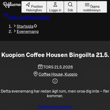
Gå till huvudinnehållet
Position
Öppna
Helsingfors
Logga in
Sök
mobilmenyn
Boka bord
Helsingfors
Startsida
Evenemang
Kuopion Coffee Housen Bingoilta 21.5.
TORS 21.5.2026
Coffee House, Kuopio
Detta evenemang har redan ägt rum, men oroa dig inte – fler
kommer.
Se alla evenemang