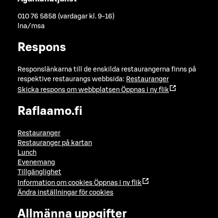
010 76 5858 (vardagar kl. 9-16)
lna/msa
Respons
Responslänkarna till de enskilda restaurangerna finns på
respektive restaurangs webbsida:
Restauranger
Skicka respons om webbplatsen
Öppnas i ny flik
Raflaamo.fi
Restauranger
Restauranger på kartan
Lunch
Evenemang
Tillgänglighet
Information om cookies
Öppnas i ny flik
Ändra inställningar för cookies
Allmänna uppgifter