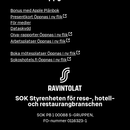
Bonus med Apple Plånbok
Presentkort
Öppnas i ny flik
För medier
Dataskydd
Oiva-rapporter
Öppnas i ny flik
Arbetsplatser
Öppnas i ny flik
Boka mötesplatser
Öppnas i ny flik
Sokoshotels.fi
Öppnas i ny flik
SOK Styrenheten för rese-, hotell-
och restaurangbranschen
SOK PB 1 00088 S-GRUPPEN
,
FO-nummer 0116323-1