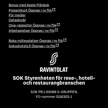
Bonus med Apple Plånbok
Presentkort
Öppnas i ny flik
För medier
Dataskydd
Oiva-rapporter
Öppnas i ny flik
Arbetsplatser
Öppnas i ny flik
Boka mötesplatser
Öppnas i ny flik
Sokoshotels.fi
Öppnas i ny flik
SOK Styrenheten för rese-, hotell-
och restaurangbranschen
SOK PB 1 00088 S-GRUPPEN
,
FO-nummer 0116323-1