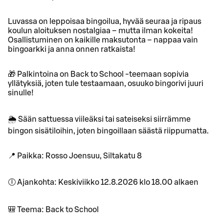
Luvassa on leppoisaa bingoilua, hyvää seuraa ja ripaus
koulun aloituksen nostalgiaa – mutta ilman kokeita!
Osallistuminen on kaikille maksutonta – nappaa vain
bingoarkki ja anna onnen ratkaista!
🎁 Palkintoina on Back to School -teemaan sopivia
yllätyksiä, joten tule testaamaan, osuuko bingorivi juuri
sinulle!
🌦️ Sään sattuessa viileäksi tai sateiseksi siirrämme
bingon sisätiloihin, joten bingoillaan säästä riippumatta.
📍 Paikka: Rosso Joensuu, Siltakatu 8
🕕 Ajankohta: Keskiviikko 12.8.2026 klo 18.00 alkaen
🎒 Teema: Back to School