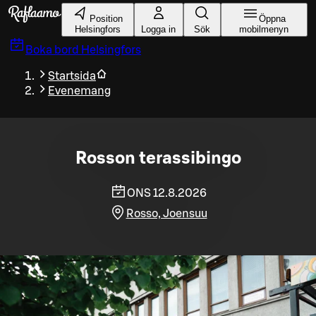
Gå till huvudinnehållet
Position
Öppna
Helsingfors
Logga in
Sök
mobilmenyn
Boka bord
Helsingfors
Startsida
Evenemang
Rosson terassibingo
ONS 12.8.2026
Rosso, Joensuu