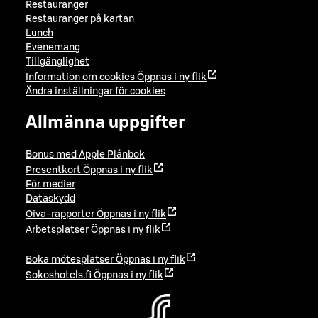
Restauranger
Restauranger på kartan
Lunch
Evenemang
Tillgänglighet
Information om cookies
Öppnas i ny flik
Ändra inställningar för cookies
Allmänna uppgifter
Bonus med Apple Plånbok
Presentkort
Öppnas i ny flik
För medier
Dataskydd
Oiva-rapporter
Öppnas i ny flik
Arbetsplatser
Öppnas i ny flik
Boka mötesplatser
Öppnas i ny flik
Sokoshotels.fi
Öppnas i ny flik