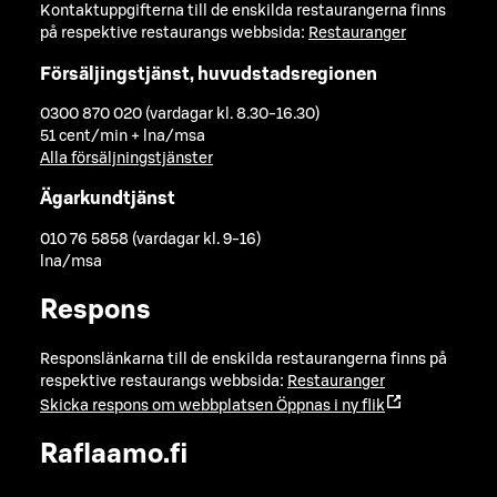
Kontaktuppgifterna till de enskilda restaurangerna finns
på respektive restaurangs webbsida:
Restauranger
Försäljingstjänst, huvudstadsregionen
0300 870 020 (vardagar kl. 8.30-16.30)
51 cent/min + lna/msa
Alla försäljningstjänster
Ägarkundtjänst
010 76 5858 (vardagar kl. 9-16)
lna/msa
Respons
Responslänkarna till de enskilda restaurangerna finns på
respektive restaurangs webbsida:
Restauranger
Skicka respons om webbplatsen
Öppnas i ny flik
Raflaamo.fi