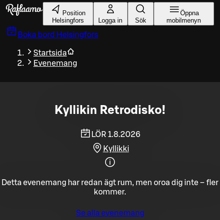
Gå till huvudinnehållet
Position
Öppna
Helsingfors
Logga in
Sök
mobilmenyn
Boka bord
Helsingfors
Startsida
Evenemang
Kyllikin Retrodisko!
LÖR 1.8.2026
Kyllikki
Detta evenemang har redan ägt rum, men oroa dig inte – fler
kommer.
Se alla evenemang