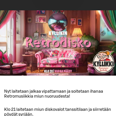
Nyt laitetaan jalkaa vipattamaan ja soitetaan ihanaa
Retromusiikkia miun nuoruudesta!
Klo 21 laitetaan miun diskovalot tanssitilaan ja siirretään
pöydät syrjään.