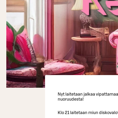
Nyt laitetaan jalkaa vipattama
nuoruudesta!
Klo 21 laitetaan miun diskovalot