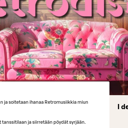
an ja soitetaan ihanaa Retromusiikkia miun
I d
 tanssitilaan ja siirretään pöydät syrjään.