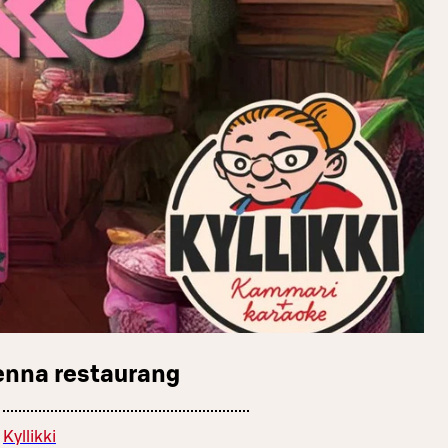
enna restaurang
Kyllikki