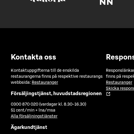
Kontakta oss
Respon
Kontaktuppgifterna till de enskilda
Responslänkarn
restaurangerna finns på respektive restaurangs
finns på respe
webbsida:
Restauranger
Restauranger
Skicka respo
Försäljingstjänst, huvudstadsregionen
0300 870 020 (vardagar kl. 8.30-16.30)
51 cent/min + lna/msa
Alla försäljningstjänster
Ägarkundtjänst