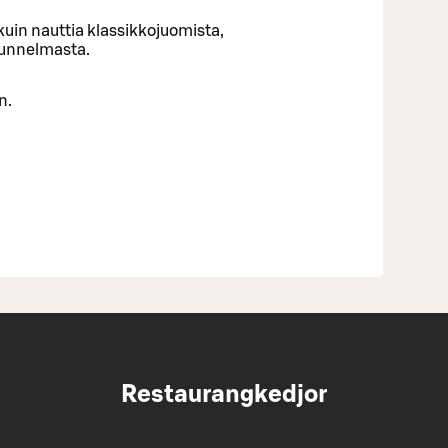
uin nauttia klassikkojuomista,
tunnelmasta.
n.
Restaurangkedjor