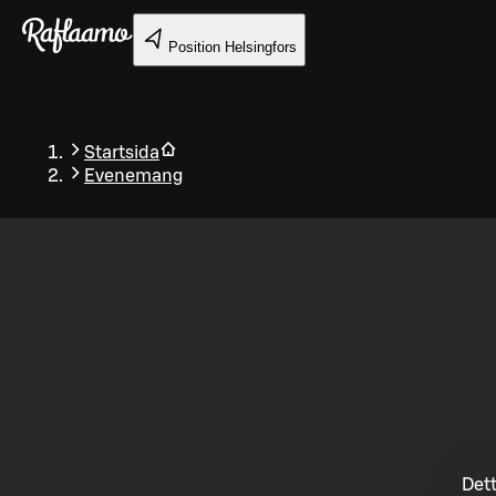
Gå till huvudinnehållet
Position
Helsingfors
Startsida
Evenemang
Tillbaka
Dett