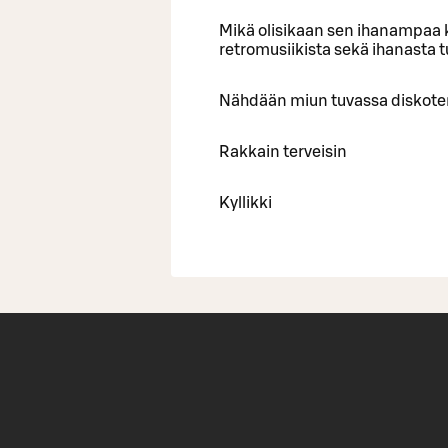
Mikä olisikaan sen ihanampaa k
retromusiikista sekä ihanasta 
Nähdään miun tuvassa diskote
Rakkain terveisin
Kyllikki