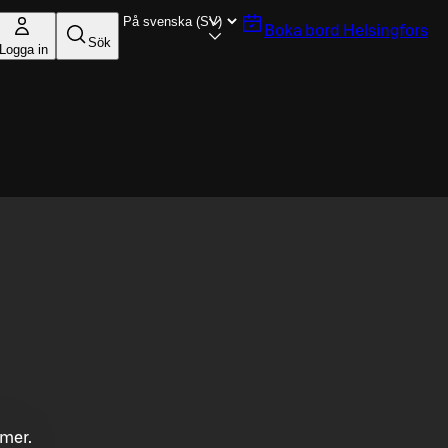
Boka bord
Helsingfors
Sök
Logga in
mmer.