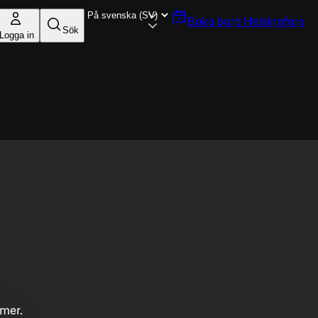
Boka bord
Helsingfors
Sök
Logga in
mmer.