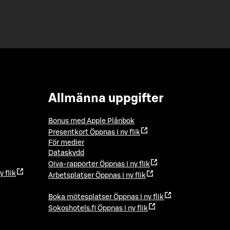
Allmänna uppgifter
Bonus med Apple Plånbok
Presentkort
Öppnas i ny flik
För medier
Dataskydd
Oiva-rapporter
Öppnas i ny flik
y flik
Arbetsplatser
Öppnas i ny flik
Boka mötesplatser
Öppnas i ny flik
Sokoshotels.fi
Öppnas i ny flik