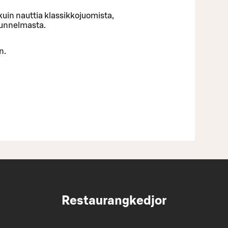
uin nauttia klassikkojuomista,
tunnelmasta.
n.
Restaurangkedjor