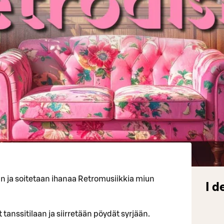
an ja soitetaan ihanaa Retromusiikkia miun
I d
 tanssitilaan ja siirretään pöydät syrjään.