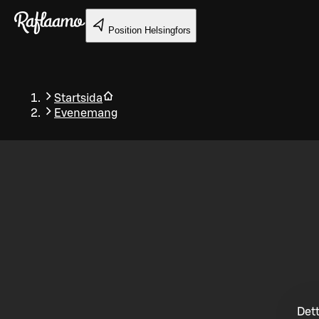
Gå till huvudinnehållet
Position
Helsingfors
Startsida
Evenemang
Tillbaka
Dett