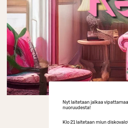
Nyt laitetaan jalkaa vipattama
nuoruudesta!
Klo 21 laitetaan miun diskovalot