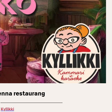
enna restaurang
Kyllikki