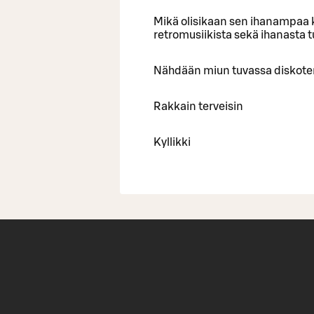
Mikä olisikaan sen ihanampaa k
retromusiikista sekä ihanasta 
Nähdään miun tuvassa diskote
Rakkain terveisin
Kyllikki