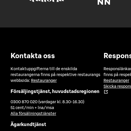
Kontakta oss
Respon
Kontaktuppgifterna till de enskilda
Responslänkarn
restaurangerna finns på respektive restaurangs
finns på respe
webbsida:
Restauranger
Restauranger
Skicka respo
Försäljingstjänst, huvudstadsregionen
0300 870 020 (vardagar kl. 8.30-16.30)
51 cent/min + lna/msa
Alla försäljningstjänster
Ägarkundtjänst