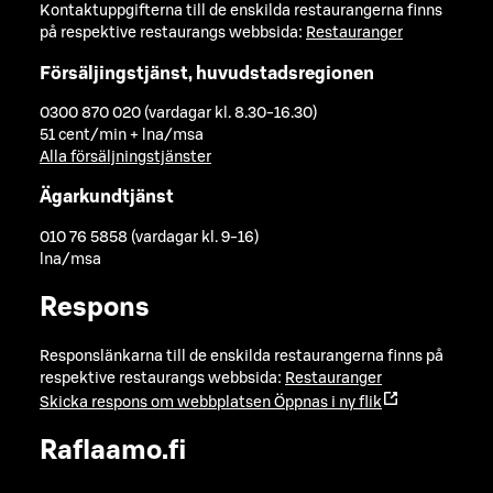
Kontaktuppgifterna till de enskilda restaurangerna finns
på respektive restaurangs webbsida:
Restauranger
Försäljingstjänst, huvudstadsregionen
0300 870 020 (vardagar kl. 8.30-16.30)
51 cent/min + lna/msa
Alla försäljningstjänster
Ägarkundtjänst
010 76 5858 (vardagar kl. 9-16)
lna/msa
Respons
Responslänkarna till de enskilda restaurangerna finns på
respektive restaurangs webbsida:
Restauranger
Skicka respons om webbplatsen
Öppnas i ny flik
Raflaamo.fi