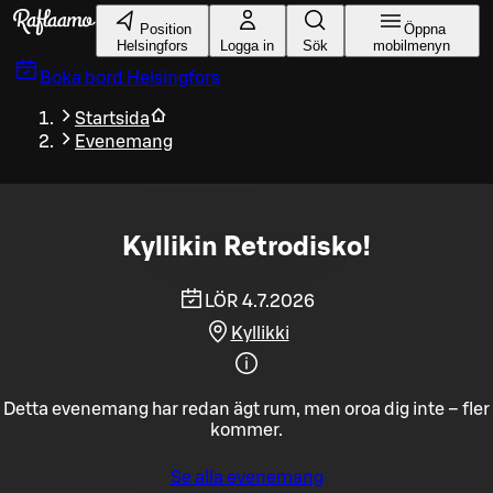
Gå till huvudinnehållet
Position
Öppna
Helsingfors
Logga in
Sök
mobilmenyn
Boka bord
Helsingfors
Startsida
Evenemang
Kyllikin Retrodisko!
LÖR 4.7.2026
Kyllikki
Detta evenemang har redan ägt rum, men oroa dig inte – fler
kommer.
Se alla evenemang