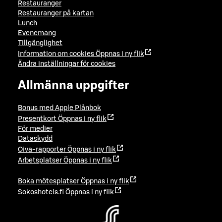
Restauranger
Restauranger på kartan
Lunch
Evenemang
Tillgänglighet
Information om cookies
Öppnas i ny flik
Ändra inställningar för cookies
Allmänna uppgifter
Bonus med Apple Plånbok
Presentkort
Öppnas i ny flik
För medier
Dataskydd
Oiva-rapporter
Öppnas i ny flik
Arbetsplatser
Öppnas i ny flik
Boka mötesplatser
Öppnas i ny flik
Sokoshotels.fi
Öppnas i ny flik