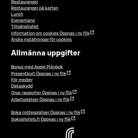
Restauranger
Restauranger på kartan
Lunch
Evenemang
Tillgänglighet
Information om cookies
Öppnas i ny flik
Ändra inställningar för cookies
Allmänna uppgifter
Bonus med Apple Plånbok
Presentkort
Öppnas i ny flik
För medier
Dataskydd
Oiva-rapporter
Öppnas i ny flik
Arbetsplatser
Öppnas i ny flik
Boka mötesplatser
Öppnas i ny flik
Sokoshotels.fi
Öppnas i ny flik