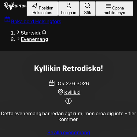
Gå till huvudinnehållet
Position
Öppna
Helsingfors
Logga in
Sök
mobilmenyn
Boka bord
Helsingfors
Startsida
Evenemang
Kyllikin Retrodisko!
LÖR 27.6.2026
Kyllikki
Detta evenemang har redan ägt rum, men oroa dig inte – fler
kommer.
Se alla evenemang