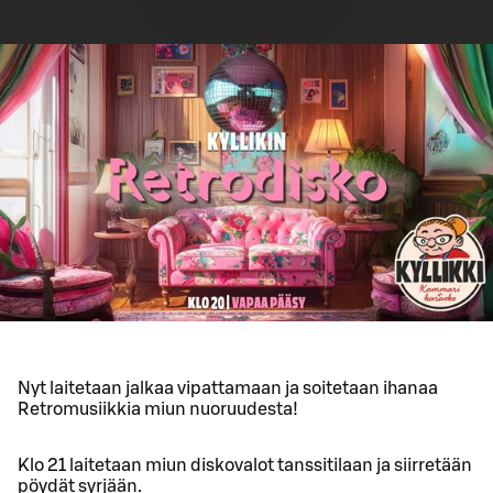
Nyt laitetaan jalkaa vipattamaan ja soitetaan ihanaa
Retromusiikkia miun nuoruudesta!
Klo 21 laitetaan miun diskovalot tanssitilaan ja siirretään
pöydät syrjään.