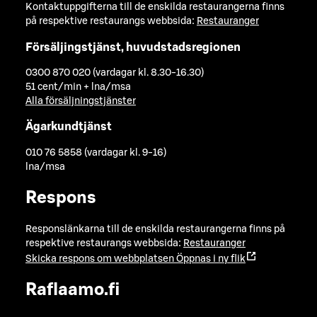
Kontaktuppgifterna till de enskilda restaurangerna finns
på respektive restaurangs webbsida:
Restauranger
Försäljingstjänst, huvudstadsregionen
0300 870 020 (vardagar kl. 8.30-16.30)
51 cent/min + lna/msa
Alla försäljningstjänster
Ägarkundtjänst
010 76 5858 (vardagar kl. 9-16)
lna/msa
Respons
Responslänkarna till de enskilda restaurangerna finns på
respektive restaurangs webbsida:
Restauranger
Skicka respons om webbplatsen
Öppnas i ny flik
Raflaamo.fi