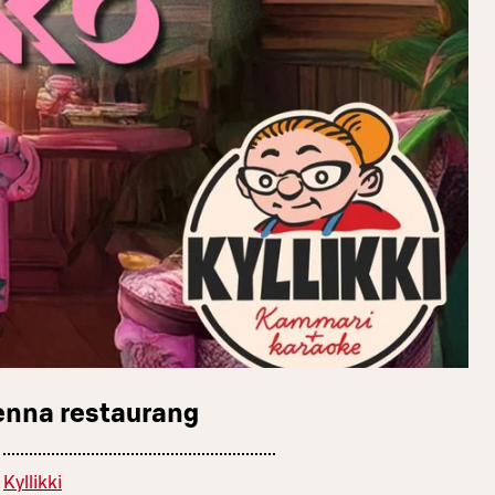
enna restaurang
Kyllikki