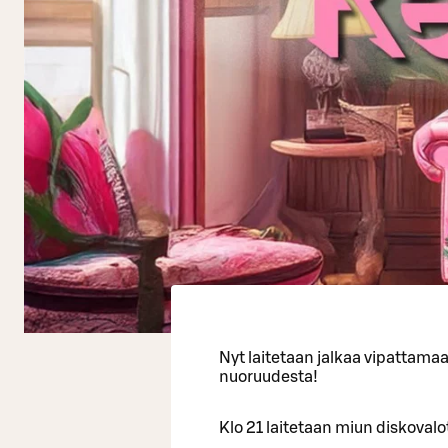
Nyt laitetaan jalkaa vipattama
nuoruudesta!
Klo 21 laitetaan miun diskovalot