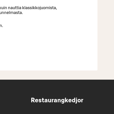
uin nauttia klassikkojuomista,
tunnelmasta.
n.
Restaurangkedjor