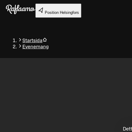
Gå till huvudinnehållet
Position
Helsingfors
Startsida
Evenemang
Tillbaka
Dett