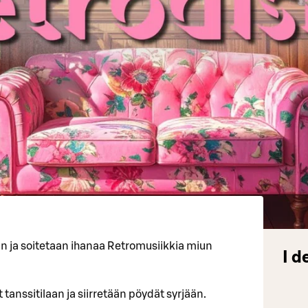
an ja soitetaan ihanaa Retromusiikkia miun
I d
 tanssitilaan ja siirretään pöydät syrjään.