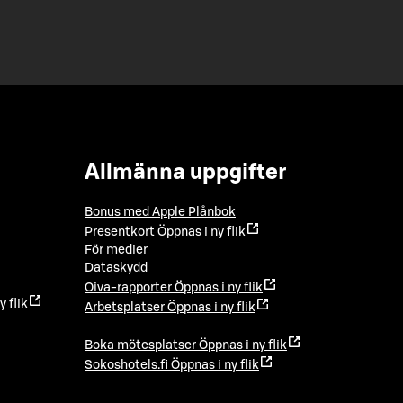
Allmänna uppgifter
Bonus med Apple Plånbok
Presentkort
Öppnas i ny flik
För medier
Dataskydd
Oiva-rapporter
Öppnas i ny flik
y flik
Arbetsplatser
Öppnas i ny flik
Boka mötesplatser
Öppnas i ny flik
Sokoshotels.fi
Öppnas i ny flik