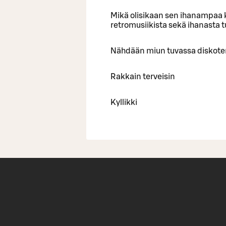
Mikä olisikaan sen ihanampaa k
retromusiikista sekä ihanasta 
Nähdään miun tuvassa diskote
Rakkain terveisin
Kyllikki