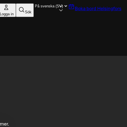
Boka bord
Helsingfors
Sök
Logga in
mmer.