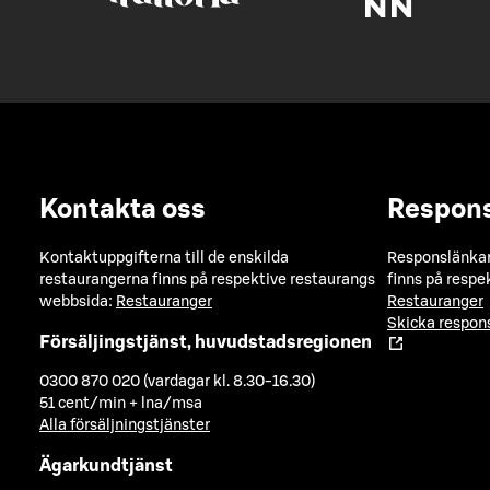
Kontakta oss
Respon
Kontaktuppgifterna till de enskilda
Responslänkarn
restaurangerna finns på respektive restaurangs
finns på respe
webbsida:
Restauranger
Restauranger
Skicka respo
Försäljingstjänst, huvudstadsregionen
0300 870 020 (vardagar kl. 8.30-16.30)
51 cent/min + lna/msa
Alla försäljningstjänster
Ägarkundtjänst