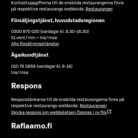
Kontaktuppgifterna till de enskilda restaurangerna finns
på respektive restaurangs webbsida:
Restauranger
Försäljingstjänst, huvudstadsregionen
0300 870 020 (vardagar kl. 8.30-16.30)
51 cent/min + lna/msa
Alla försäljningstjänster
Ägarkundtjänst
010 76 5858 (vardagar kl. 9-16)
lna/msa
Respons
Responslänkarna till de enskilda restaurangerna finns på
respektive restaurangs webbsida:
Restauranger
Skicka respons om webbplatsen
Öppnas i ny flik
Raflaamo.fi