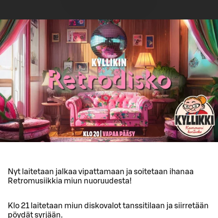
Nyt laitetaan jalkaa vipattamaan ja soitetaan ihanaa
Retromusiikkia miun nuoruudesta!
Klo 21 laitetaan miun diskovalot tanssitilaan ja siirretään
pöydät syrjään.