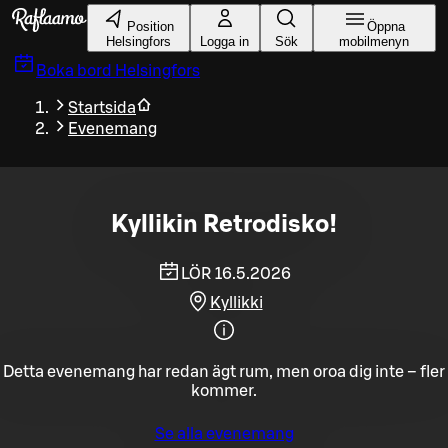
Gå till huvudinnehållet
Position
Öppna
Helsingfors
Logga in
Sök
mobilmenyn
Boka bord
Helsingfors
Startsida
Evenemang
Kyllikin Retrodisko!
LÖR 16.5.2026
Kyllikki
Detta evenemang har redan ägt rum, men oroa dig inte – fler
kommer.
Se alla evenemang