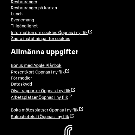
Restauranger
Restauranger på kartan
Lunch
Evenemang
Tillgänglighet
Information om cookies
Öppnas i ny flik
Ändra inställningar för cookies
Allmänna uppgifter
Bonus med Apple Plånbok
Presentkort
Öppnas i ny flik
För medier
Dataskydd
Oiva-rapporter
Öppnas i ny flik
Arbetsplatser
Öppnas i ny flik
Boka mötesplatser
Öppnas i ny flik
Sokoshotels.fi
Öppnas i ny flik