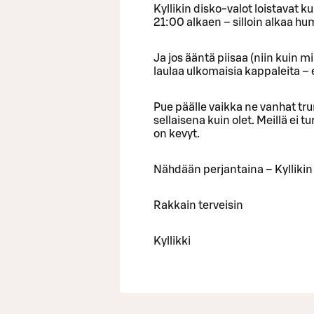
Kyllikin disko-valot loistavat k
21:00 alkaen – silloin alkaa h
Ja jos ääntä piisaa (niin kuin m
laulaa ulkomaisia kappaleita – 
Pue päälle vaikka ne vanhat tru
sellaisena kuin olet. Meillä ei t
on kevyt.
Nähdään perjantaina – Kyllikin
Rakkain terveisin
Kyllikki