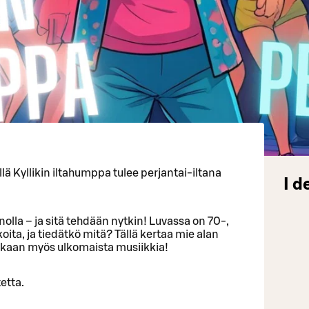
illä Kyllikin iltahumppa tulee perjantai-iltana
I d
nolla – ja sitä tehdään nytkin! Luvassa on 70-,
ta, ja tiedätkö mitä? Tällä kertaa mie alan
ekaan myös ulkomaista musiikkia!
etta.