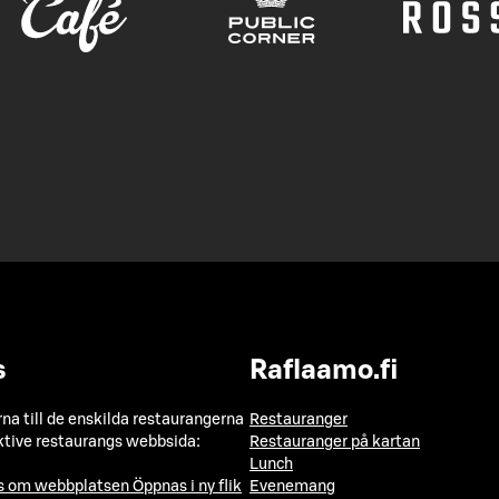
s
Raflaamo.fi
a till de enskilda restaurangerna
Restauranger
ktive restaurangs webbsida:
Restauranger på kartan
Lunch
ns om webbplatsen
Öppnas i ny flik
Evenemang