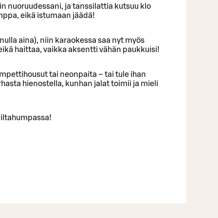
uin nuoruudessani, ja tanssilattia kutsuu klo
umppa, eikä istumaan jäädä!
inulla aina), niin karaokessa saa nyt myös
eikä haittaa, vaikka aksentti vähän paukkuisi!
mpettihousut tai neonpaita – tai tule ihan
urhasta hienostella, kunhan jalat toimii ja mieli
 iltahumpassa!