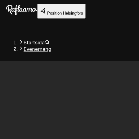
Gå till huvudinnehållet
Position
Helsingfors
Startsida
Evenemang
Tillbaka