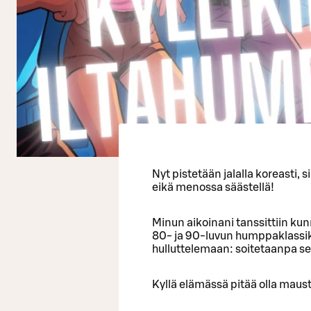
Nyt pistetään jalalla koreasti, s
eikä menossa säästellä!
Minun aikoinani tanssittiin kun
80- ja 90-luvun humppaklassikoi
hulluttelemaan: soitetaanpa s
Kyllä elämässä pitää olla maust