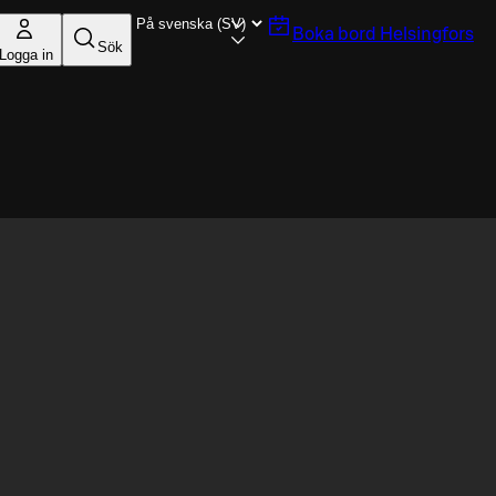
Boka bord
Helsingfors
Sök
Logga in