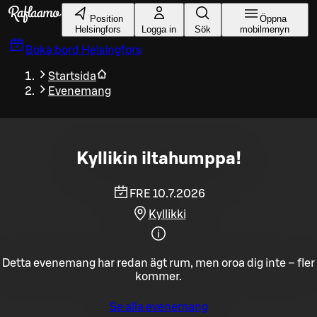
Gå till huvudinnehållet
Position
Öppna
Helsingfors
Logga in
Sök
mobilmenyn
Boka bord
Helsingfors
Startsida
Evenemang
Kyllikin iltahumppa!
FRE 10.7.2026
Kyllikki
Detta evenemang har redan ägt rum, men oroa dig inte – fler
kommer.
Se alla evenemang