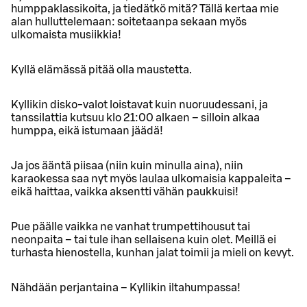
humppaklassikoita, ja tiedätkö mitä? Tällä kertaa mie
alan hulluttelemaan: soitetaanpa sekaan myös
ulkomaista musiikkia!
Kyllä elämässä pitää olla maustetta.
Kyllikin disko-valot loistavat kuin nuoruudessani, ja
tanssilattia kutsuu klo 21:00 alkaen – silloin alkaa
humppa, eikä istumaan jäädä!
Ja jos ääntä piisaa (niin kuin minulla aina), niin
karaokessa saa nyt myös laulaa ulkomaisia kappaleita –
eikä haittaa, vaikka aksentti vähän paukkuisi!
Pue päälle vaikka ne vanhat trumpettihousut tai
neonpaita – tai tule ihan sellaisena kuin olet. Meillä ei
turhasta hienostella, kunhan jalat toimii ja mieli on kevyt.
Nähdään perjantaina – Kyllikin iltahumpassa!