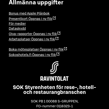
Allmänna uppgifter
Bonus med Apple Plånbok
Presentkort
Öppnas i ny flik
För medier
Dataskydd
Oiva-rapporter
Öppnas i ny flik
Arbetsplatser
Öppnas i ny flik
Boka mötesplatser
Öppnas i ny flik
Sokoshotels.fi
Öppnas i ny flik
SOK Styrenheten för rese-, hotell-
och restaurangbranschen
SOK PB 1 00088 S-GRUPPEN
,
FO-nummer 0116323-1