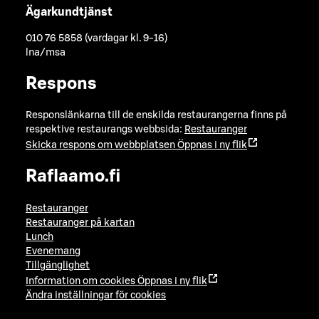
Ägarkundtjänst
010 76 5858 (vardagar kl. 9-16)
lna/msa
Respons
Responslänkarna till de enskilda restaurangerna finns på
respektive restaurangs webbsida:
Restauranger
Skicka respons om webbplatsen
Öppnas i ny flik
Raflaamo.fi
Restauranger
Restauranger på kartan
Lunch
Evenemang
Tillgänglighet
Information om cookies
Öppnas i ny flik
Ändra inställningar för cookies