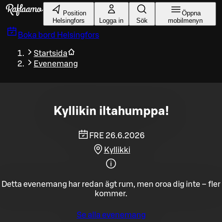
Gå till huvudinnehållet
Position
Öppna
Helsingfors
Logga in
Sök
mobilmenyn
Boka bord
Helsingfors
Startsida
Evenemang
Kyllikin iltahumppa!
FRE 26.6.2026
Kyllikki
Detta evenemang har redan ägt rum, men oroa dig inte – fler
kommer.
Se alla evenemang