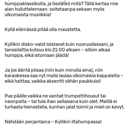
humppaklassikoita, ja tiedätkö mitä? Tällä kertaa mie
alan hulluttelemaan: soitetaanpa sekaan myös
ulkomaista musiikkia!
Kyllä elämässä pitää olla maustetta.
Kyllikin disko-valot loistavat kuin nuoruudessani, ja
tanssilattia kutsuu klo 21:00 alkaen – silloin alkaa
humppa, eikä istumaan jäädä!
Ja jos ääntä piisaa (niin kuin minulla aina), niin
karaokessa saa nyt myös laulaa ulkomaisia kappaleita –
eikä haittaa, vaikka aksentti vähän paukkuisi!
Pue päälle vaikka ne vanhat trumpettihousut tai
neonpaita – tai tule ihan sellaisena kuin olet. Meillä ei
turhasta hienostella, kunhan jalat toimii ja mieli on kevyt.
Nähdään perjantaina – Kyllikin iltahumpassa!