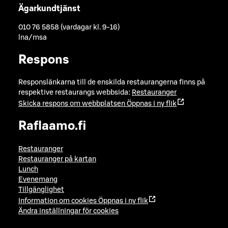
Ägarkundtjänst
010 76 5858 (vardagar kl. 9-16)
lna/msa
Respons
Responslänkarna till de enskilda restaurangerna finns på
respektive restaurangs webbsida:
Restauranger
Skicka respons om webbplatsen
Öppnas i ny flik
Raflaamo.fi
Restauranger
Restauranger på kartan
Lunch
Evenemang
Tillgänglighet
Information om cookies
Öppnas i ny flik
Ändra inställningar för cookies