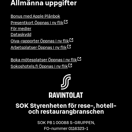
Allmänna uppgifter
Bonus med Apple Plånbok
Presentkort
Öppnas i ny flik
För medier
Dataskydd
Oiva-rapporter
Öppnas i ny flik
Arbetsplatser
Öppnas i ny flik
Boka mötesplatser
Öppnas i ny flik
Sokoshotels.fi
Öppnas i ny flik
SOK Styrenheten för rese-, hotell-
och restaurangbranschen
SOK PB 1 00088 S-GRUPPEN
,
FO-nummer 0116323-1