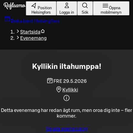
Gå till huvudinnehållet
Position
Öppna
Helsingfors
Logga in
Sök
mobilmenyn
Boka bord
Helsingfors
Startsida
Evenemang
Kyllikin iltahumppa!
FRE 29.5.2026
Kyllikki
Detta evenemang har redan ägt rum, men oroa dig inte – fler
kommer.
Se alla evenemang