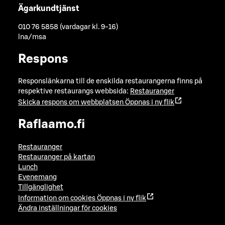
Ägarkundtjänst
010 76 5858 (vardagar kl. 9-16)
lna/msa
Respons
Responslänkarna till de enskilda restaurangerna finns på
respektive restaurangs webbsida:
Restauranger
Skicka respons om webbplatsen
Öppnas i ny flik
Raflaamo.fi
Restauranger
Restauranger på kartan
Lunch
Evenemang
Tillgänglighet
Information om cookies
Öppnas i ny flik
Ändra inställningar för cookies