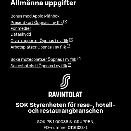
Allmänna uppgifter
Bonus med Apple Plånbok
Presentkort
Öppnas i ny flik
För medier
Dataskydd
Oiva-rapporter
Öppnas i ny flik
Arbetsplatser
Öppnas i ny flik
Boka mötesplatser
Öppnas i ny flik
Sokoshotels.fi
Öppnas i ny flik
SOK Styrenheten för rese-, hotell-
och restaurangbranschen
SOK PB 1 00088 S-GRUPPEN
,
FO-nummer 0116323-1