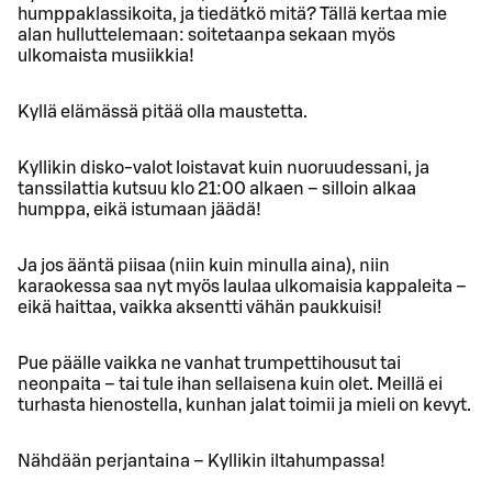
humppaklassikoita, ja tiedätkö mitä? Tällä kertaa mie
alan hulluttelemaan: soitetaanpa sekaan myös
ulkomaista musiikkia!
Kyllä elämässä pitää olla maustetta.
Kyllikin disko-valot loistavat kuin nuoruudessani, ja
tanssilattia kutsuu klo 21:00 alkaen – silloin alkaa
humppa, eikä istumaan jäädä!
Ja jos ääntä piisaa (niin kuin minulla aina), niin
karaokessa saa nyt myös laulaa ulkomaisia kappaleita –
eikä haittaa, vaikka aksentti vähän paukkuisi!
Pue päälle vaikka ne vanhat trumpettihousut tai
neonpaita – tai tule ihan sellaisena kuin olet. Meillä ei
turhasta hienostella, kunhan jalat toimii ja mieli on kevyt.
Nähdään perjantaina – Kyllikin iltahumpassa!