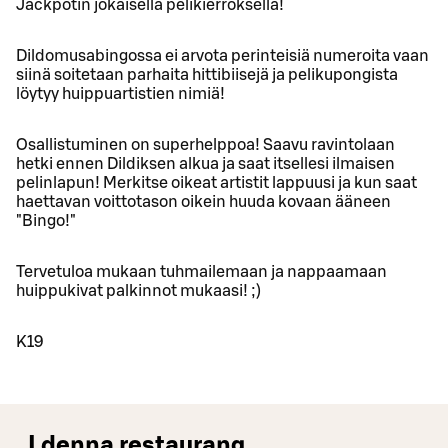
Jackpotin jokaisella pelikierroksella!
Dildomusabingossa ei arvota perinteisiä numeroita vaan
siinä soitetaan parhaita hittibiisejä ja pelikupongista
löytyy huippuartistien nimiä!
Osallistuminen on superhelppoa! Saavu ravintolaan
hetki ennen Dildiksen alkua ja saat itsellesi ilmaisen
pelinlapun! Merkitse oikeat artistit lappuusi ja kun saat
haettavan voittotason oikein huuda kovaan ääneen
"Bingo!"
Tervetuloa mukaan tuhmailemaan ja nappaamaan
huippukivat palkinnot mukaasi! ;)
K19
I denna restaurang