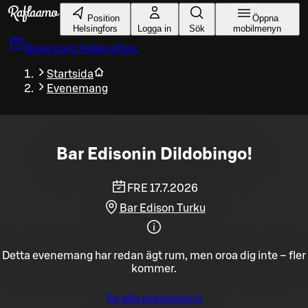
Gå till huvudinnehållet
Position
Öppna
Helsingfors
Logga in
Sök
mobilmenyn
Boka bord
Helsingfors
Startsida
Evenemang
Bar Edisonin Dildobingo!
FRE 17.7.2026
Bar Edison Turku
Detta evenemang har redan ägt rum, men oroa dig inte – fler
kommer.
Se alla evenemang