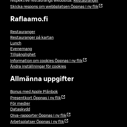
respektive restaurangs webbsida:
Restauranger
Skicka respons om webbplatsen
Öppnas i ny flik
Raflaamo.fi
Restauranger
Restauranger på kartan
Lunch
Evenemang
Tillgänglighet
Information om cookies
Öppnas i ny flik
Ändra inställningar för cookies
Allmänna uppgifter
Bonus med Apple Plånbok
Presentkort
Öppnas i ny flik
För medier
Dataskydd
Oiva-rapporter
Öppnas i ny flik
Arbetsplatser
Öppnas i ny flik