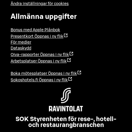
Ändra inställningar för cookies
Allmänna uppgifter
Bonus med Apple Plånbok
Presentkort
Öppnas i ny flik
För medier
Dataskydd
Oiva-rapporter
Öppnas i ny flik
Arbetsplatser
Öppnas i ny flik
Boka mötesplatser
Öppnas i ny flik
Sokoshotels.fi
Öppnas i ny flik
SOK Styrenheten för rese-, hotell-
och restaurangbranschen