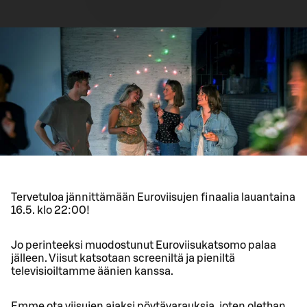
Tervetuloa jännittämään Euroviisujen finaalia lauantaina
16.5. klo 22:00!
Jo perinteeksi muodostunut Euroviisukatsomo palaa
jälleen. Viisut katsotaan screeniltä ja pieniltä
televisioiltamme äänien kanssa.
Emme ota viisujen ajaksi pöytävarauksia, joten olethan