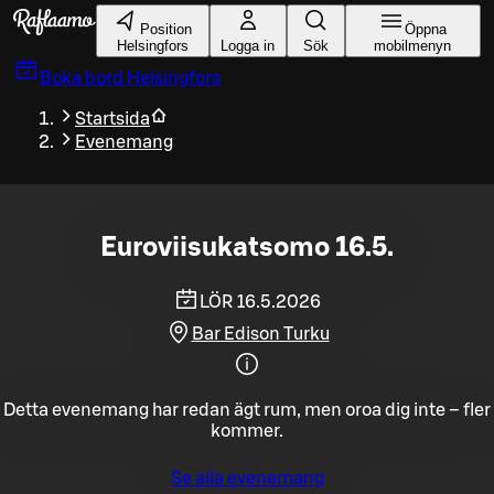
Gå till huvudinnehållet
Position
Öppna
Helsingfors
Logga in
Sök
mobilmenyn
Boka bord
Helsingfors
Startsida
Evenemang
Euroviisukatsomo 16.5.
LÖR 16.5.2026
Bar Edison Turku
Detta evenemang har redan ägt rum, men oroa dig inte – fler
kommer.
Se alla evenemang