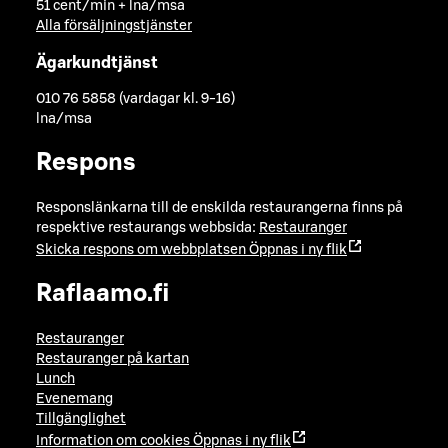
51 cent/min + lna/msa
Alla försäljningstjänster
Ägarkundtjänst
010 76 5858 (vardagar kl. 9-16)
lna/msa
Respons
Responslänkarna till de enskilda restaurangerna finns på
respektive restaurangs webbsida:
Restauranger
Skicka respons om webbplatsen
Öppnas i ny flik
Raflaamo.fi
Restauranger
Restauranger på kartan
Lunch
Evenemang
Tillgänglighet
Information om cookies
Öppnas i ny flik