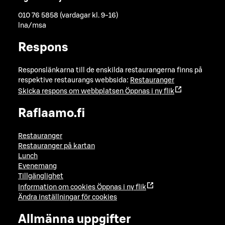
010 76 5858 (vardagar kl. 9-16)
lna/msa
Respons
Responslänkarna till de enskilda restaurangerna finns på
respektive restaurangs webbsida:
Restauranger
Skicka respons om webbplatsen
Öppnas i ny flik
Raflaamo.fi
Restauranger
Restauranger på kartan
Lunch
Evenemang
Tillgänglighet
Information om cookies
Öppnas i ny flik
Ändra inställningar för cookies
Allmänna uppgifter