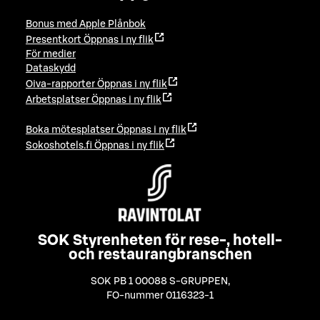
Bonus med Apple Plånbok
Presentkort
Öppnas i ny flik
För medier
Dataskydd
Oiva-rapporter
Öppnas i ny flik
Arbetsplatser
Öppnas i ny flik
Boka mötesplatser
Öppnas i ny flik
Sokoshotels.fi
Öppnas i ny flik
SOK Styrenheten för rese-, hotell-
och restaurangbranschen
SOK PB 1 00088 S-GRUPPEN
,
FO-nummer 0116323-1