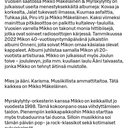
Vuosien saatossa Mikko Mäkeläinen & Myrskylyhty on
julkaissut useita menestyksekkäitä albumeja: Kovaa ja
korkealta, Jalat tukevasti ilmassa, Kuumaa asfalttia,
Tuhkaa jää, Piru irti ja Mikko Mäkeläinen. Kaksi viimeksi
mainittua pitkäsoittoa on palkittu kultalevy-tauluilla.
Vuosien varrella Mikko on takonut monia hittibiisejä,
jotka ovat soineet radiosoittojen kärjessä. Tammikuussa
2022 Mikon 40-vuotissyntymäpäivänä julkaistiin
albumi Onneni, jolla soivat Mikon omaa käsialaa olevat
kappaleet. Albumi juhlistaa samalla Mikon yli 20-
vuotista artistiuraa. Mikko on julkaissut myös Joulun
toive – joululevyn, jolla mm. kuullaan laulu Ääni taivaasta,
jonka Mikko on tehnyt äitinsä muistolle.
Mies ja ääni. Karisma. Musiikillista ammattitaitoa. Tätä
kaikkea on Mikko Mäkeläinen.
Myrskylyhty-orkesterin kanssa Mikko on keikkaillut jo
vuodesta 1998. Tämä kokoonpano osaa viihdyttämisen
taidon. Pienempiin keikkapaikkoihin Mikko starttaa
myös trubaduurina tai duona. Silloin musiikkina soi
tämän päivän pop- ja rock-klassikot sekä kotimaiset