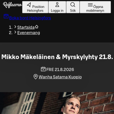
Gå till huvudinnehållet
Position
Öppna
Helsingfors
Logga in
Sök
mobilmenyn
Boka bord
Helsingfors
Startsida
Evenemang
Mikko Mäkeläinen & Myrskylyhty 21.8.
FRE 21.8.2026
Wanha Satama Kuopio