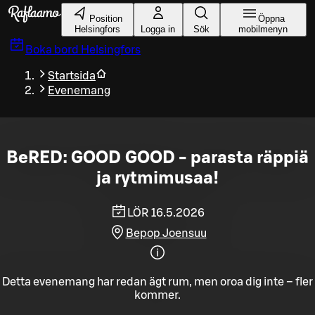
Gå till huvudinnehållet
Position
Öppna
Helsingfors
Logga in
Sök
mobilmenyn
Boka bord
Helsingfors
Startsida
Evenemang
BeRED: GOOD GOOD - parasta räppiä
ja rytmimusaa!
LÖR 16.5.2026
Bepop Joensuu
Detta evenemang har redan ägt rum, men oroa dig inte – fler
kommer.