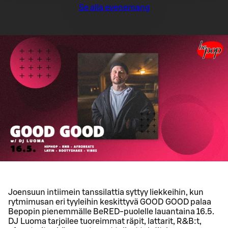
Se alla evenemang
Joensuun intiimein tanssilattia syttyy liekkeihin, kun
rytmimusan eri tyyleihin keskittyvä GOOD GOOD palaa
Bepopin pienemmälle BeRED-puolelle lauantaina 16.5.
DJ Luoma tarjoilee tuoreimmat räpit, lattarit, R&B:t,