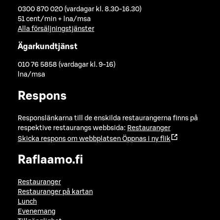
0300 870 020 (vardagar kl. 8.30-16.30)
51 cent/min + lna/msa
Alla försäljningstjänster
Ägarkundtjänst
010 76 5858 (vardagar kl. 9-16)
lna/msa
Respons
Responslänkarna till de enskilda restaurangerna finns på
respektive restaurangs webbsida:
Restauranger
Skicka respons om webbplatsen
Öppnas i ny flik
Raflaamo.fi
Restauranger
Restauranger på kartan
Lunch
Evenemang