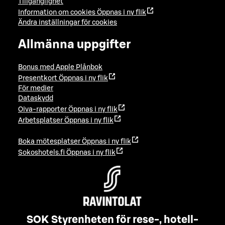
Tillgänglighet
Information om cookies
Öppnas i ny flik
Ändra inställningar för cookies
Allmänna uppgifter
Bonus med Apple Plånbok
Presentkort
Öppnas i ny flik
För medier
Dataskydd
Oiva-rapporter
Öppnas i ny flik
Arbetsplatser
Öppnas i ny flik
Boka mötesplatser
Öppnas i ny flik
Sokoshotels.fi
Öppnas i ny flik
SOK Styrenheten för rese-, hotell-