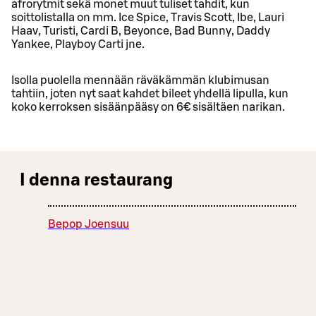
afrorytmit sekä monet muut tuliset tahdit, kun
soittolistalla on mm. Ice Spice, Travis Scott, Ibe, Lauri
Haav, Turisti, Cardi B, Beyonce, Bad Bunny, Daddy
Yankee, Playboy Carti jne.
Isolla puolella mennään räväkämmän klubimusan
tahtiin, joten nyt saat kahdet bileet yhdellä lipulla, kun
koko kerroksen sisäänpääsy on 6€ sisältäen narikan.
I denna restaurang
Bepop Joensuu