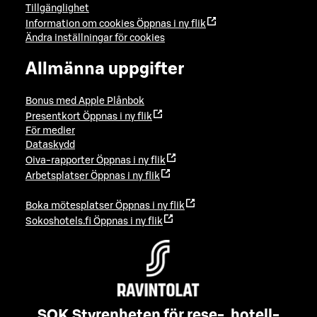
Tillgänglighet
Information om cookies
Öppnas i ny flik
Ändra inställningar för cookies
Allmänna uppgifter
Bonus med Apple Plånbok
Presentkort
Öppnas i ny flik
För medier
Dataskydd
Oiva-rapporter
Öppnas i ny flik
Arbetsplatser
Öppnas i ny flik
Boka mötesplatser
Öppnas i ny flik
Sokoshotels.fi
Öppnas i ny flik
SOK Styrenheten för rese-, hotell-