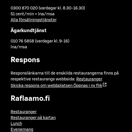
0300 870 020 (vardagar kl. 8.30-16.30)
51 cent/min + lna/msa
Alla försäljningstjänster
Ägarkundtjänst
010 76 5858 (vardagar kl. 9-16)
lna/msa
Respons
Responslänkarna till de enskilda restaurangerna finns på
respektive restaurangs webbsida:
Restauranger
Skicka respons om webbplatsen
Öppnas i ny flik
Raflaamo.fi
Restauranger
Restauranger på kartan
Lunch
Evenemang