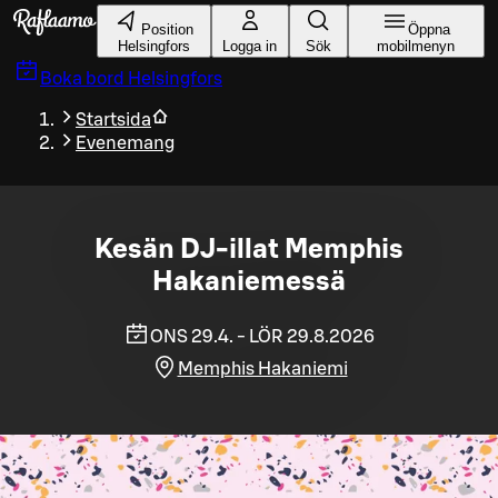
Gå till huvudinnehållet
Position
Öppna
Helsingfors
Logga in
Sök
mobilmenyn
Boka bord
Helsingfors
Startsida
Evenemang
Kesän DJ-illat Memphis
Hakaniemessä
ONS 29.4. - LÖR 29.8.2026
Memphis Hakaniemi