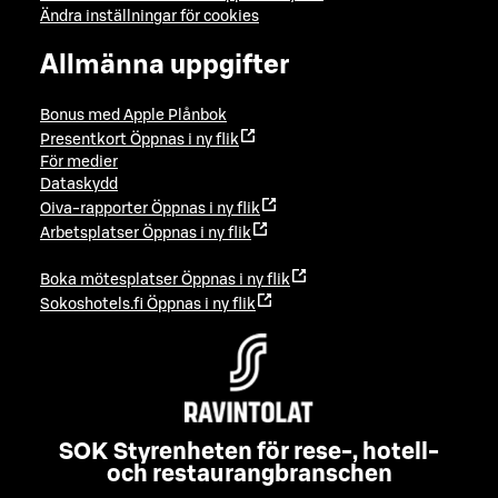
Ändra inställningar för cookies
Allmänna uppgifter
Bonus med Apple Plånbok
Presentkort
Öppnas i ny flik
För medier
Dataskydd
Oiva-rapporter
Öppnas i ny flik
Arbetsplatser
Öppnas i ny flik
Boka mötesplatser
Öppnas i ny flik
Sokoshotels.fi
Öppnas i ny flik
SOK Styrenheten för rese-, hotell-
och restaurangbranschen