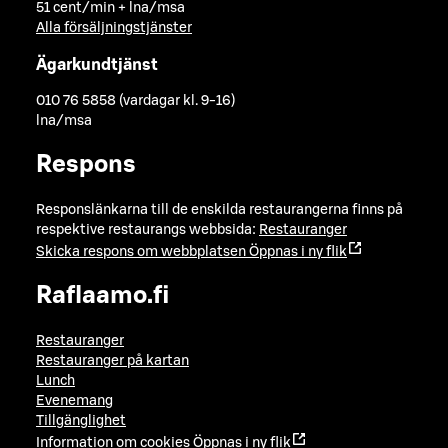
51 cent/min + lna/msa
Alla försäljningstjänster
Ägarkundtjänst
010 76 5858 (vardagar kl. 9-16)
lna/msa
Respons
Responslänkarna till de enskilda restaurangerna finns på
respektive restaurangs webbsida:
Restauranger
Skicka respons om webbplatsen
Öppnas i ny flik
Raflaamo.fi
Restauranger
Restauranger på kartan
Lunch
Evenemang
Tillgänglighet
Information om cookies
Öppnas i ny flik