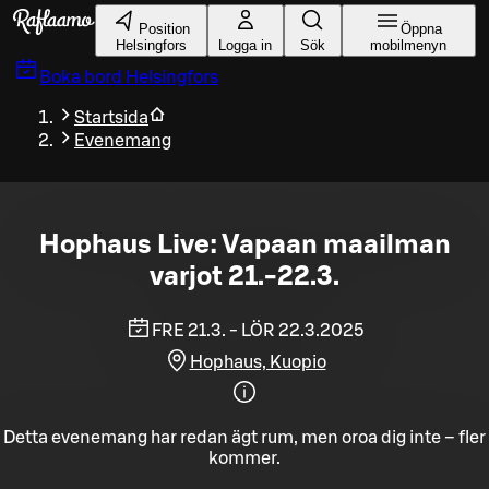
Gå till huvudinnehållet
Position
Öppna
Helsingfors
Logga in
Sök
mobilmenyn
Boka bord
Helsingfors
Startsida
Evenemang
Hophaus Live: Vapaan maailman
varjot 21.-22.3.
FRE 21.3. - LÖR 22.3.2025
Hophaus, Kuopio
Detta evenemang har redan ägt rum, men oroa dig inte – fler
kommer.