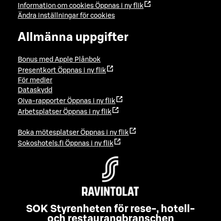
Information om cookies
Öppnas i ny flik
Ändra inställningar för cookies
Allmänna uppgifter
Bonus med Apple Plånbok
Presentkort
Öppnas i ny flik
För medier
Dataskydd
Oiva-rapporter
Öppnas i ny flik
Arbetsplatser
Öppnas i ny flik
Boka mötesplatser
Öppnas i ny flik
Sokoshotels.fi
Öppnas i ny flik
SOK Styrenheten för rese-, hotell-
och restaurangbranschen