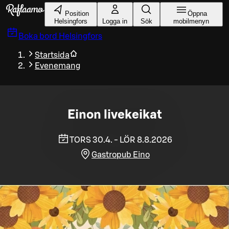
Gå till huvudinnehållet
Position
Öppna
Helsingfors
Logga in
Sök
mobilmenyn
Boka bord
Helsingfors
Startsida
Evenemang
Einon livekeikat
TORS 30.4. - LÖR 8.8.2026
Gastropub Eino