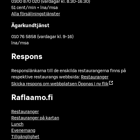
0300 870 020 (vardagar kl. 8.30-16.30)
51 cent/min + lna/msa
Alla försäljningstjänster
Ägarkundtjänst
010 76 5858 (vardagar kl. 9-16)
lna/msa
Respons
Responslänkarna till de enskilda restaurangerna finns på
respektive restaurangs webbsida:
Restauranger
Skicka respons om webbplatsen
Öppnas i ny flik
Raflaamo.fi
Restauranger
Restauranger på kartan
Lunch
Evenemang
Tillgänglighet