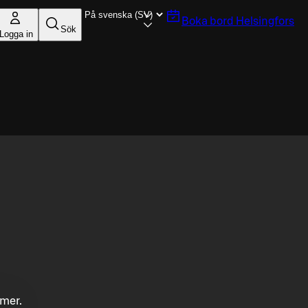
Boka bord
Helsingfors
Sök
Logga in
mmer.