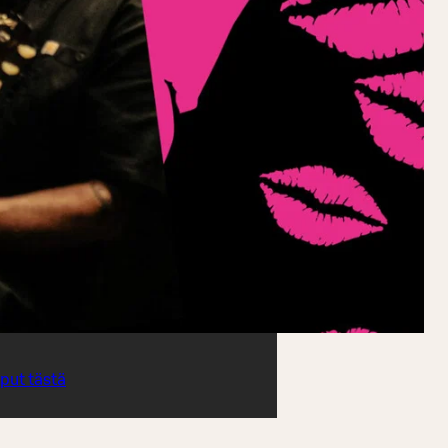
iput tästä