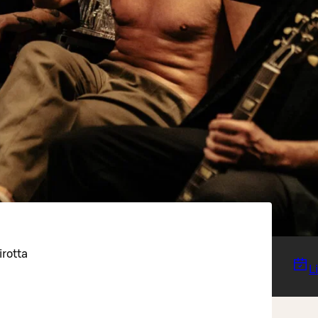
irotta
L