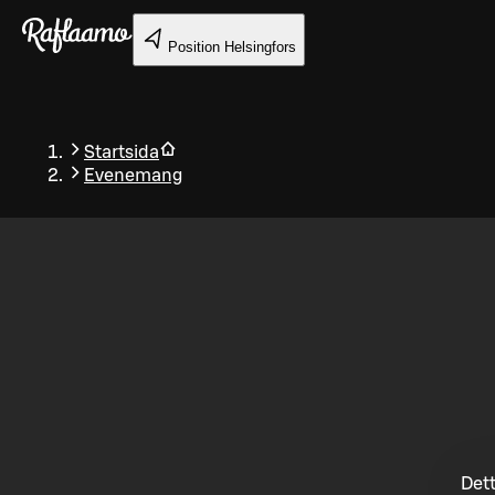
Gå till huvudinnehållet
Position
Helsingfors
Startsida
Evenemang
Tillbaka
Dett