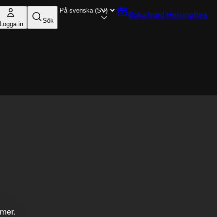
Boka bord
Helsingfors
Sök
Logga in
mmer.