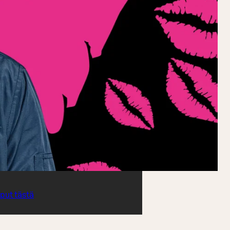
iput tästä