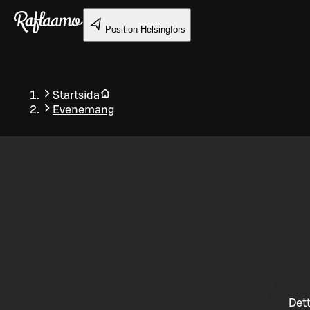
Gå till huvudinnehållet
Position
Helsingfors
Startsida
Evenemang
Tillbaka
Dett