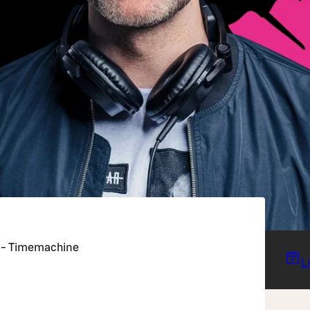
e - Timemachine
L