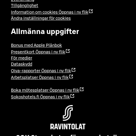
Tillgänglighet
Information om cookies
Öppnas i ny flik
Ändra inställningar för cookies
Allmänna uppgifter
Bonus med Apple Plånbok
Presentkort
Öppnas i ny flik
För medier
Dataskydd
Oiva-rapporter
Öppnas i ny flik
Arbetsplatser
Öppnas i ny flik
Boka mötesplatser
Öppnas i ny flik
Sokoshotels.fi
Öppnas i ny flik