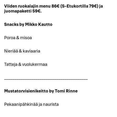
Viiden ruokalajin menu 86€ (S-Etukortilla 79€) ja
juomapaketti 59€.
Snacks by Mikko Kautto
Poroa & misoa
Nieriää & kaviaaria
Tatteja & vuolukermaa
________________________________________
Mustatorvisienikeitto by Tomi Rinne
Pekaanipähkinää ja naurista