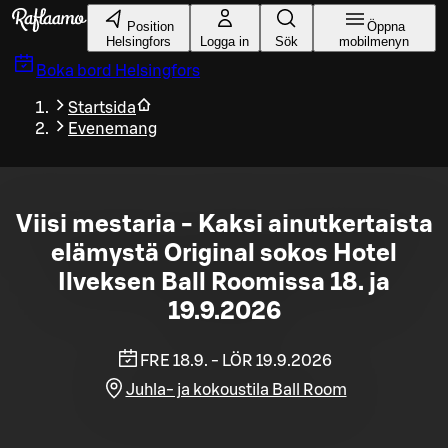
Gå till huvudinnehållet
Position
Öppna
Helsingfors
Logga in
Sök
mobilmenyn
Boka bord
Helsingfors
Startsida
Evenemang
Viisi mestaria - Kaksi ainutkertaista
elämystä Original sokos Hotel
Ilveksen Ball Roomissa 18. ja
19.9.2026
FRE 18.9. - LÖR 19.9.2026
Juhla- ja kokoustila Ball Room