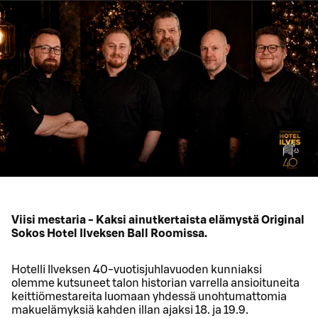
Viisi mestaria - Kaksi ainutkertaista elämystä Original
Sokos Hotel Ilveksen Ball Roomissa.
Hotelli Ilveksen 40‑vuotisjuhlavuoden kunniaksi
olemme kutsuneet talon historian varrella ansioituneita
keittiömestareita luomaan yhdessä unohtumattomia
makuelämyksiä kahden illan ajaksi 18. ja 19.9.