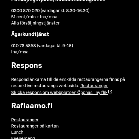
0300 870 020 (vardagar kl. 8.30-16.30)
51 cent/min + lna/msa
Alla försäljningstjänster
Ägarkundtjänst
010 76 5858 (vardagar kl. 9-16)
lna/msa
Respons
Responslänkarna till de enskilda restaurangerna finns på
respektive restaurangs webbsida:
Restauranger
Skicka respons om webbplatsen
Öppnas i ny flik
Raflaamo.fi
Restauranger
Restauranger på kartan
Lunch
Evenemang