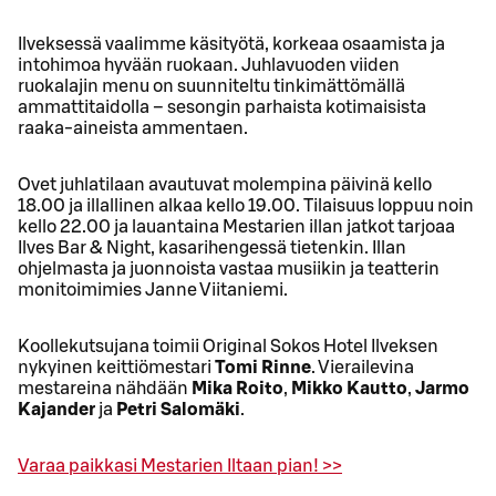
Ilveksessä vaalimme käsityötä, korkeaa osaamista ja
intohimoa hyvään ruokaan. Juhlavuoden viiden
ruokalajin menu on suunniteltu tinkimättömällä
ammattitaidolla – sesongin parhaista kotimaisista
raaka‑aineista ammentaen.
Ovet juhlatilaan avautuvat molempina päivinä kello
18.00 ja illallinen alkaa kello 19.00. Tilaisuus loppuu noin
kello 22.00 ja lauantaina Mestarien illan jatkot tarjoaa
Ilves Bar & Night, kasarihengessä tietenkin. Illan
ohjelmasta ja juonnoista vastaa musiikin ja teatterin
monitoimimies Janne Viitaniemi.
Koollekutsujana toimii Original Sokos Hotel Ilveksen
nykyinen keittiömestari
Tomi Rinne
. Vierailevina
mestareina nähdään
Mika Roito
,
Mikko Kautto
,
Jarmo
Kajander
ja
Petri Salomäki
.
Varaa paikkasi Mestarien Iltaan pian! >>