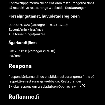
Kontaktuppgifterna till de enskilda restaurangerna finns
på respektive restaurangs webbsida:
Restauranger
Försäljingstjänst, huvudstadsregionen
0300 870 020 (vardagar kl. 8.30-16.30)
51 cent/min + lna/msa
Alla försäljningstjänster
Ägarkundtjänst
010 76 5858 (vardagar kl. 9-16)
lna/msa
Respons
Responslänkarna till de enskilda restaurangerna finns på
respektive restaurangs webbsida:
Restauranger
Skicka respons om webbplatsen
Öppnas i ny flik
Raflaamo.fi