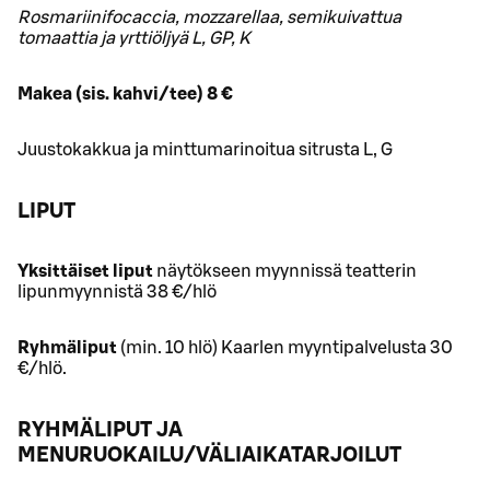
Rosmariinifocaccia, mozzarellaa, semikuivattua
tomaattia ja yrttiöljyä L, GP, K
Makea (sis. kahvi/tee) 8 €
Juustokakkua ja minttumarinoitua sitrusta L, G
LIPUT
Yksittäiset liput
näytökseen myynnissä teatterin
lipunmyynnistä 38 €/hlö
Ryhmäliput
(min. 10 hlö) Kaarlen myyntipalvelusta 30
€/hlö.
RYHMÄLIPUT JA
MENURUOKAILU/VÄLIAIKATARJOILUT