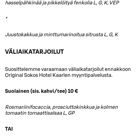
hasselpähkinää ja pikkelöityä fenkolia L, G, K, VEP
*
Juustokakkua ja minttumarinoitua sitrusta L, G, K
VÄLIAIKATARJOILUT
Suosittelemme varaamaan väliaikatarjoilut ennakkoon
Original Sokos Hotel Kaarlen myyntipalvelusta.
Suolainen (sis. kahvi/tee) 10 €
Rosmariinifocaccia, prosciuttokinkkua ja kolmen
tomaatin tomaattisalsaa L, GP
TAI