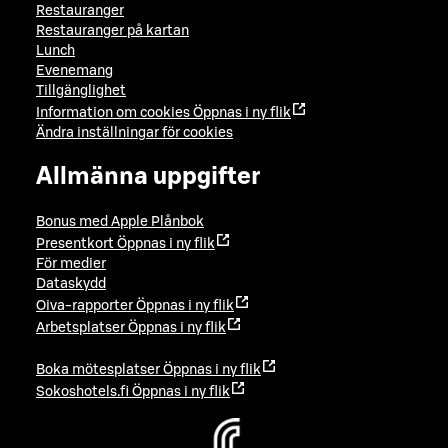
Restauranger
Restauranger på kartan
Lunch
Evenemang
Tillgänglighet
Information om cookies
Öppnas i ny flik
Ändra inställningar för cookies
Allmänna uppgifter
Bonus med Apple Plånbok
Presentkort
Öppnas i ny flik
För medier
Dataskydd
Oiva-rapporter
Öppnas i ny flik
Arbetsplatser
Öppnas i ny flik
Boka mötesplatser
Öppnas i ny flik
Sokoshotels.fi
Öppnas i ny flik