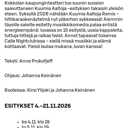
Kokkolan kaupunginteatteri tuo suuren suosion
saavuttaneen Kuumia Aaltoja -esityksen takaisin yleisön
eteen. Syksyllä 2026 nähdään Kuumia Aaltoja Remix –
hittikaraokenäytelmä nyt yökerhon sykkeessä! Aiemmin
täysille saleille esitetty musiikkikomedia palaa entistä
energisempänä: luvassa on 15 esitystä, uusia kappaleita,
tuttuja hittejä ja raikas twist. Annet tapaavat toisensa
Calle Nightclubissa – siellä missä musiikki ja elämä
kohtaavat. Yleisö laulaa mukana, luvan kanssa!
Teksti: Anne Prokofjeff
Ohjaus: Johanna Keinänen
Rooleissa: Kirsi Ylijoki ja Johanna Keinänen
ESITYKSET 4.–21.11.2026
ke 4.11. klo 19
to 5.11. klo 19