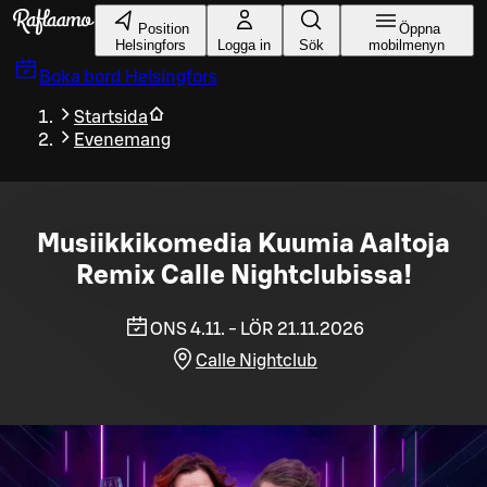
Gå till huvudinnehållet
Position
Öppna
Helsingfors
Logga in
Sök
mobilmenyn
Boka bord
Helsingfors
Startsida
Evenemang
Musiikkikomedia Kuumia Aaltoja
Remix Calle Nightclubissa!
ONS 4.11. - LÖR 21.11.2026
Calle Nightclub