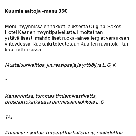
Kuumia aaltoja -menu 35€
Menu myynnissä ennakkotilauksesta Original Sokos
Hotel Kaarlen myyntipalvelusta. Ilmoitathan
ystävällisesti mahdolliset ruoka-aineallergiat varauksen
yhteydessä. Ruokailu toteutetaan Kaarlen ravintola- tai
kabinettitiloissa.
Mustajuurikeittoa, juuressipsejä ja yrttiöljyä L, G, K
*
Kananrintaa, tummaa timjamikastiketta,
prosciuttokinkkua ja parmesaanilohkoja L, G
TAI
Punajuuririsottoa, friteerattua halloumia, paahdettua