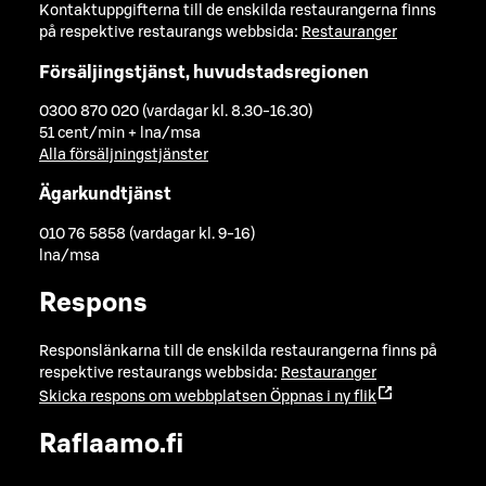
Kontaktuppgifterna till de enskilda restaurangerna finns
på respektive restaurangs webbsida:
Restauranger
Försäljingstjänst, huvudstadsregionen
0300 870 020 (vardagar kl. 8.30-16.30)
51 cent/min + lna/msa
Alla försäljningstjänster
Ägarkundtjänst
010 76 5858 (vardagar kl. 9-16)
lna/msa
Respons
Responslänkarna till de enskilda restaurangerna finns på
respektive restaurangs webbsida:
Restauranger
Skicka respons om webbplatsen
Öppnas i ny flik
Raflaamo.fi