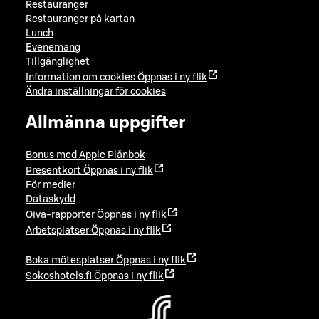
Restauranger
Restauranger på kartan
Lunch
Evenemang
Tillgänglighet
Information om cookies
Öppnas i ny flik
Ändra inställningar för cookies
Allmänna uppgifter
Bonus med Apple Plånbok
Presentkort
Öppnas i ny flik
För medier
Dataskydd
Oiva-rapporter
Öppnas i ny flik
Arbetsplatser
Öppnas i ny flik
Boka mötesplatser
Öppnas i ny flik
Sokoshotels.fi
Öppnas i ny flik