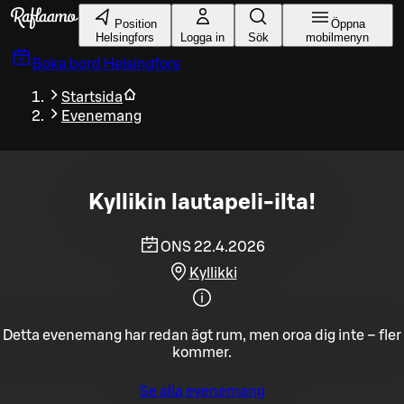
Gå till huvudinnehållet
Position
Öppna
Helsingfors
Logga in
Sök
mobilmenyn
Boka bord
Helsingfors
Startsida
Evenemang
Kyllikin lautapeli-ilta!
ONS 22.4.2026
Kyllikki
Detta evenemang har redan ägt rum, men oroa dig inte – fler
kommer.
Se alla evenemang