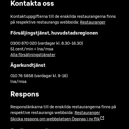
Kontakta oss
Kontaktuppgifterna till de enskilda restaurangerna finns
på respektive restaurangs webbsida:
Restauranger
Försäljingstjänst, huvudstadsregionen
0300 870 020 (vardagar kl. 8.30-16.30)
51 cent/min + lna/msa
Alla försäljningstjänster
Ägarkundtjänst
010 76 5858 (vardagar kl. 9-16)
lna/msa
Respons
Responslänkarna till de enskilda restaurangerna finns på
respektive restaurangs webbsida:
Restauranger
Skicka respons om webbplatsen
Öppnas i ny flik