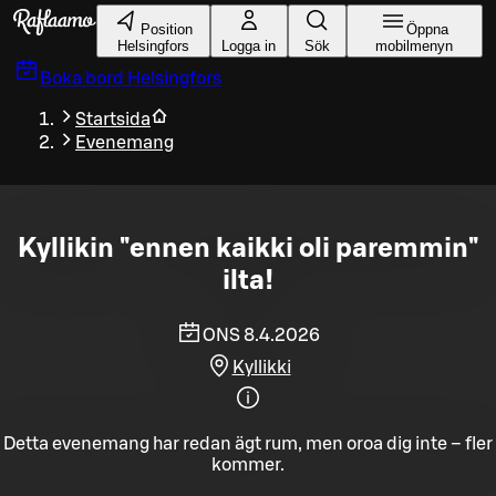
Gå till huvudinnehållet
Position
Öppna
Helsingfors
Logga in
Sök
mobilmenyn
Boka bord
Helsingfors
Startsida
Evenemang
Kyllikin "ennen kaikki oli paremmin"
ilta!
ONS 8.4.2026
Kyllikki
Detta evenemang har redan ägt rum, men oroa dig inte – fler
kommer.