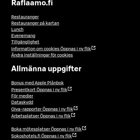
Raflaamo.fi
Restauranger
Restauranger på kartan
Lunch
Evenemang
Tillgänglighet
Information om cookies
Öppnas i ny flik
Ändra inställningar för cookies
Allmänna uppgifter
Bonus med Apple Plånbok
Presentkort
Öppnas i ny flik
För medier
Dataskydd
Oiva-rapporter
Öppnas i ny flik
Arbetsplatser
Öppnas i ny flik
Boka mötesplatser
Öppnas i ny flik
Sokoshotels.fi
Öppnas i ny flik