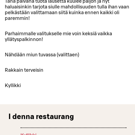
Tänä päivänä tuota lausetta kuulee paljon ja nyt
haluaisinkin tarjota siulle mahdollisuuden tulla ihan vaan
pelkästään valittamaan siitä kuinka ennen kaikki oli
paremmin!
Parhaimmalle valitukselle mie voin keksiä vaikka
yllätyspalkinnon!
Nähdään miun tuvassa (valittaen)
Rakkain terveisin
Kyllikki
I denna restaurang