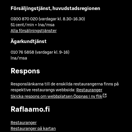
Försäljingstjänst, huvudstadsregionen
0300 870 020 (vardagar kl. 8.30-16.30)
51 cent/min + lna/msa
Alla försäljningstjänster
Ägarkundtjänst
010 76 5858 (vardagar kl. 9-16)
lna/msa
Respons
Responslänkarna till de enskilda restaurangerna finns på
respektive restaurangs webbsida:
Restauranger
Skicka respons om webbplatsen
Öppnas i ny flik
Raflaamo.fi
Restauranger
Restauranger på kartan