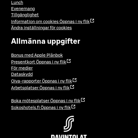
Lunch
Evenemang
Tillgänglighet
Information om cookies
Öppnas i ny flik
Ändra inställningar för cookies
Allmänna uppgifter
Bonus med Apple Plånbok
Presentkort
Öppnas i ny flik
För medier
Dataskydd
Oiva-rapporter
Öppnas i ny flik
Arbetsplatser
Öppnas i ny flik
Boka mötesplatser
Öppnas i ny flik
Sokoshotels.fi
Öppnas i ny flik