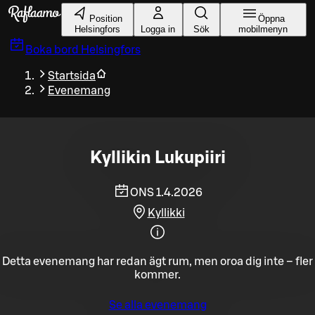
Gå till huvudinnehållet
Position
Öppna
Helsingfors
Logga in
Sök
mobilmenyn
Boka bord
Helsingfors
Startsida
Evenemang
Kyllikin Lukupiiri
ONS 1.4.2026
Kyllikki
Detta evenemang har redan ägt rum, men oroa dig inte – fler
kommer.
Se alla evenemang