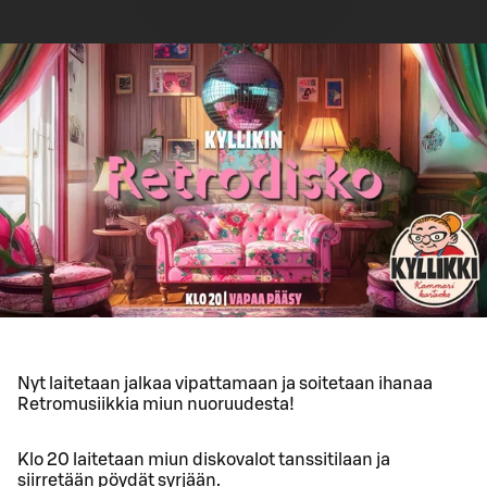
Nyt laitetaan jalkaa vipattamaan ja soitetaan ihanaa
Retromusiikkia miun nuoruudesta!
Klo 20 laitetaan miun diskovalot tanssitilaan ja
siirretään pöydät syrjään.