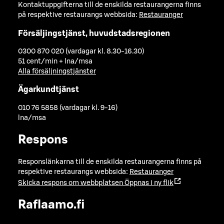
Kontaktuppgifterna till de enskilda restaurangerna finns
på respektive restaurangs webbsida:
Restauranger
Försäljingstjänst, huvudstadsregionen
0300 870 020 (vardagar kl. 8.30-16.30)
51 cent/min + lna/msa
Alla försäljningstjänster
Ägarkundtjänst
010 76 5858 (vardagar kl. 9-16)
lna/msa
Respons
Responslänkarna till de enskilda restaurangerna finns på
respektive restaurangs webbsida:
Restauranger
Skicka respons om webbplatsen
Öppnas i ny flik
Raflaamo.fi