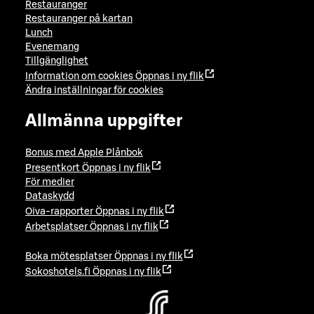
Restauranger
Restauranger på kartan
Lunch
Evenemang
Tillgänglighet
Information om cookies
Öppnas i ny flik
Ändra inställningar för cookies
Allmänna uppgifter
Bonus med Apple Plånbok
Presentkort
Öppnas i ny flik
För medier
Dataskydd
Oiva-rapporter
Öppnas i ny flik
Arbetsplatser
Öppnas i ny flik
Boka mötesplatser
Öppnas i ny flik
Sokoshotels.fi
Öppnas i ny flik