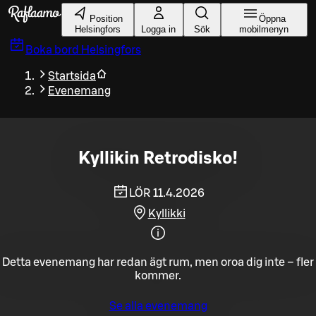
Gå till huvudinnehållet
Position
Öppna
Helsingfors
Logga in
Sök
mobilmenyn
Boka bord
Helsingfors
Startsida
Evenemang
Kyllikin Retrodisko!
LÖR 11.4.2026
Kyllikki
Detta evenemang har redan ägt rum, men oroa dig inte – fler
kommer.
Se alla evenemang