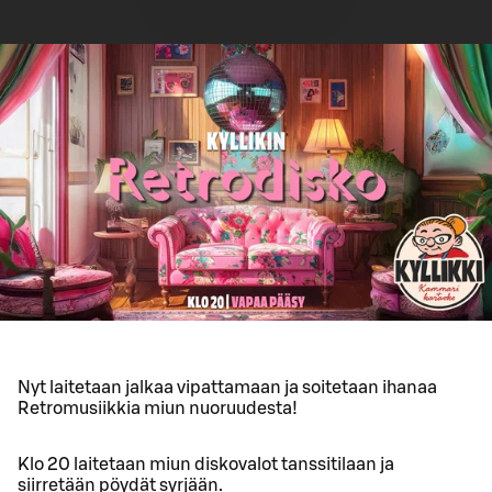
Nyt laitetaan jalkaa vipattamaan ja soitetaan ihanaa
Retromusiikkia miun nuoruudesta!
Klo 20 laitetaan miun diskovalot tanssitilaan ja
siirretään pöydät syrjään.