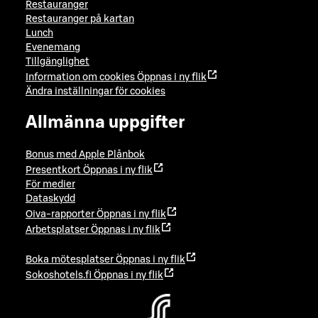
Restauranger
Restauranger på kartan
Lunch
Evenemang
Tillgänglighet
Information om cookies
Öppnas i ny flik
Ändra inställningar för cookies
Allmänna uppgifter
Bonus med Apple Plånbok
Presentkort
Öppnas i ny flik
För medier
Dataskydd
Oiva-rapporter
Öppnas i ny flik
Arbetsplatser
Öppnas i ny flik
Boka mötesplatser
Öppnas i ny flik
Sokoshotels.fi
Öppnas i ny flik