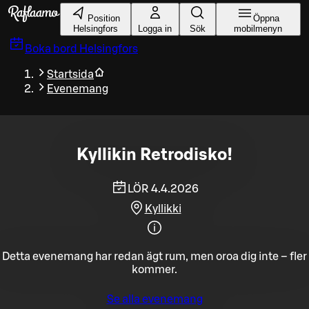
Gå till huvudinnehållet
Position
Öppna
Helsingfors
Logga in
Sök
mobilmenyn
Boka bord
Helsingfors
Startsida
Evenemang
Kyllikin Retrodisko!
LÖR 4.4.2026
Kyllikki
Detta evenemang har redan ägt rum, men oroa dig inte – fler
kommer.
Se alla evenemang