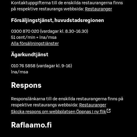
Kontaktuppgifterna till de enskilda restaurangerna finns
på respektive restaurangs webbsida:
Restauranger
Försäljingstjänst, huvudstadsregionen
0300 870 020 (vardagar kl. 8.30-16.30)
51 cent/min + lna/msa
Alla försäljningstjänster
Ägarkundtjänst
010 76 5858 (vardagar kl. 9-16)
lna/msa
Respons
Responslänkarna till de enskilda restaurangerna finns på
respektive restaurangs webbsida:
Restauranger
Skicka respons om webbplatsen
Öppnas i ny flik
Raflaamo.fi