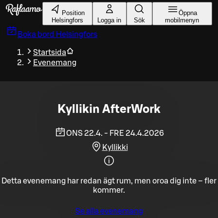
Gå till huvudinnehållet
Position
Öppna
Helsingfors
Logga in
Sök
mobilmenyn
Boka bord
Helsingfors
Startsida
Evenemang
Kyllikin AfterWork
ONS 22.4. - FRE 24.4.2026
Kyllikki
Detta evenemang har redan ägt rum, men oroa dig inte – fler
kommer.
Se alla evenemang