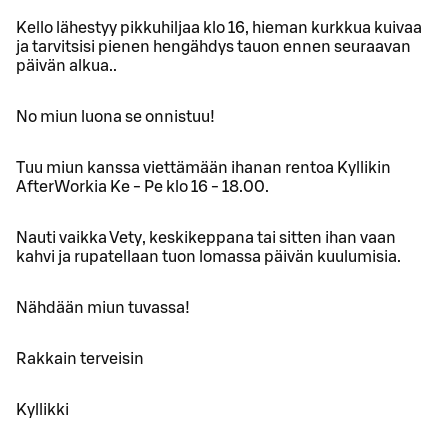
Kello lähestyy pikkuhiljaa klo 16, hieman kurkkua kuivaa
ja tarvitsisi pienen hengähdys tauon ennen seuraavan
päivän alkua..
No miun luona se onnistuu!
Tuu miun kanssa viettämään ihanan rentoa Kyllikin
AfterWorkia Ke - Pe klo 16 - 18.00.
Nauti vaikka Vety, keskikeppana tai sitten ihan vaan
kahvi ja rupatellaan tuon lomassa päivän kuulumisia.
Nähdään miun tuvassa!
Rakkain terveisin
Kyllikki