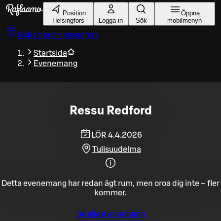
Gå till huvudinnehållet
Position
Öppna
Helsingfors
Logga in
Sök
mobilmenyn
Boka bord
Helsingfors
Startsida
Evenemang
Ressu Redford
LÖR 4.4.2026
Tulisuudelma
Detta evenemang har redan ägt rum, men oroa dig inte – fler
kommer.
Se alla evenemang