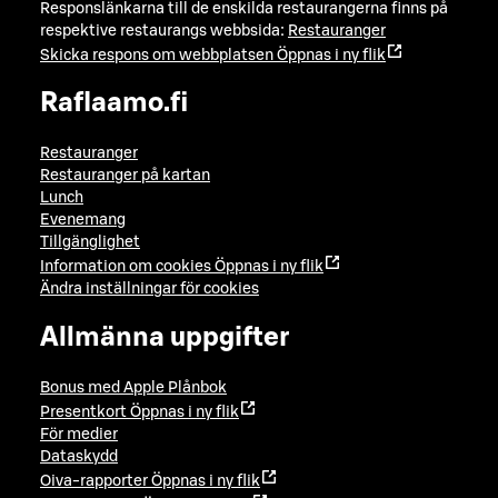
Responslänkarna till de enskilda restaurangerna finns på
respektive restaurangs webbsida:
Restauranger
Skicka respons om webbplatsen
Öppnas i ny flik
Raflaamo.fi
Restauranger
Restauranger på kartan
Lunch
Evenemang
Tillgänglighet
Information om cookies
Öppnas i ny flik
Ändra inställningar för cookies
Allmänna uppgifter
Bonus med Apple Plånbok
Presentkort
Öppnas i ny flik
För medier
Dataskydd
Oiva-rapporter
Öppnas i ny flik