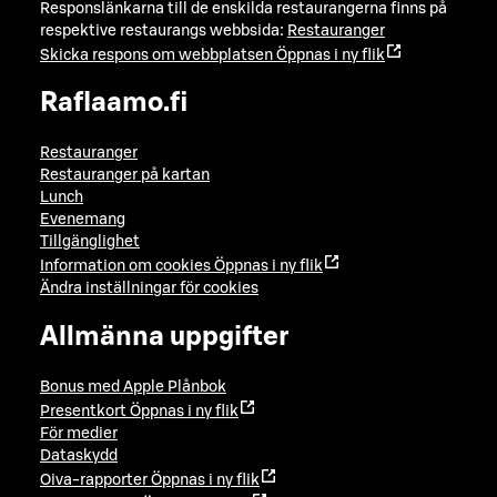
Responslänkarna till de enskilda restaurangerna finns på
respektive restaurangs webbsida:
Restauranger
Skicka respons om webbplatsen
Öppnas i ny flik
Raflaamo.fi
Restauranger
Restauranger på kartan
Lunch
Evenemang
Tillgänglighet
Information om cookies
Öppnas i ny flik
Ändra inställningar för cookies
Allmänna uppgifter
Bonus med Apple Plånbok
Presentkort
Öppnas i ny flik
För medier
Dataskydd
Oiva-rapporter
Öppnas i ny flik