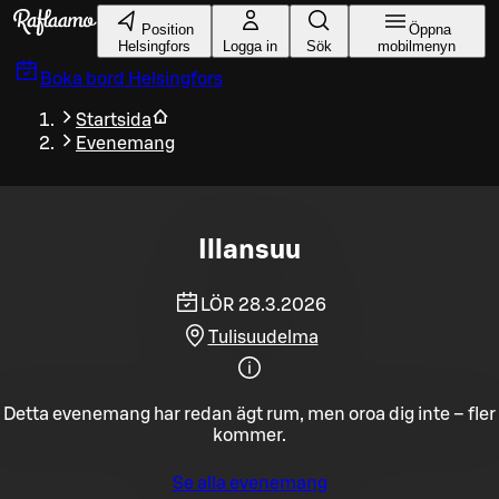
Gå till huvudinnehållet
Position
Öppna
Helsingfors
Logga in
Sök
mobilmenyn
Boka bord
Helsingfors
Startsida
Evenemang
Illansuu
LÖR 28.3.2026
Tulisuudelma
Detta evenemang har redan ägt rum, men oroa dig inte – fler
kommer.
Se alla evenemang