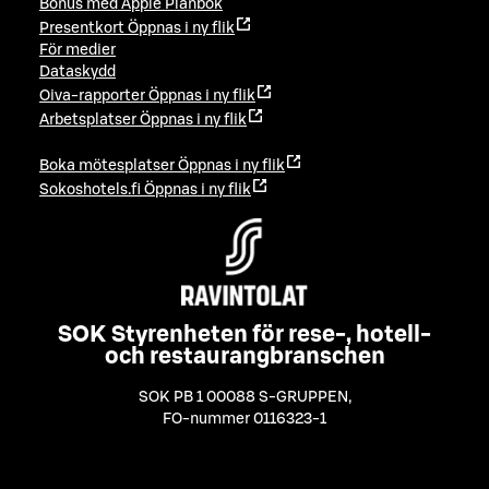
Bonus med Apple Plånbok
Presentkort
Öppnas i ny flik
För medier
Dataskydd
Oiva-rapporter
Öppnas i ny flik
Arbetsplatser
Öppnas i ny flik
Boka mötesplatser
Öppnas i ny flik
Sokoshotels.fi
Öppnas i ny flik
SOK Styrenheten för rese-, hotell-
och restaurangbranschen
SOK PB 1 00088 S-GRUPPEN
,
FO-nummer 0116323-1