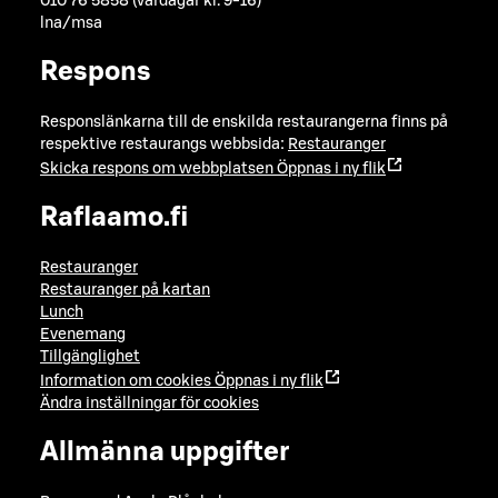
010 76 5858 (vardagar kl. 9-16)
lna/msa
Respons
Responslänkarna till de enskilda restaurangerna finns på
respektive restaurangs webbsida:
Restauranger
Skicka respons om webbplatsen
Öppnas i ny flik
Raflaamo.fi
Restauranger
Restauranger på kartan
Lunch
Evenemang
Tillgänglighet
Information om cookies
Öppnas i ny flik
Ändra inställningar för cookies
Allmänna uppgifter