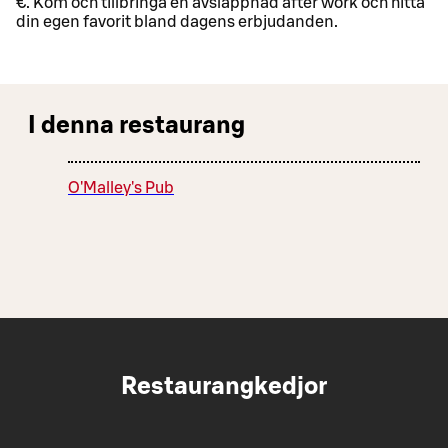
€. Kom och tillbringa en avslappnad after work och hitta
din egen favorit bland dagens erbjudanden.
I denna restaurang
O'Malley's Pub
Restaurangkedjor