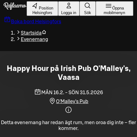
Gå till huvudinnehållet
Position
Öppna
Helsingfors
Logga in
Sök
mobilmenyn
Boka bord
Helsingfors
Startsida
Evenemang
Happy Hour på Irish Pub O'Malley's,
Vaasa
MÅN 16.2. - SÖN 31.5.2026
O'Malley's Pub
Detta evenemang har redan ägt rum, men oroa dig inte – fler
kommer.