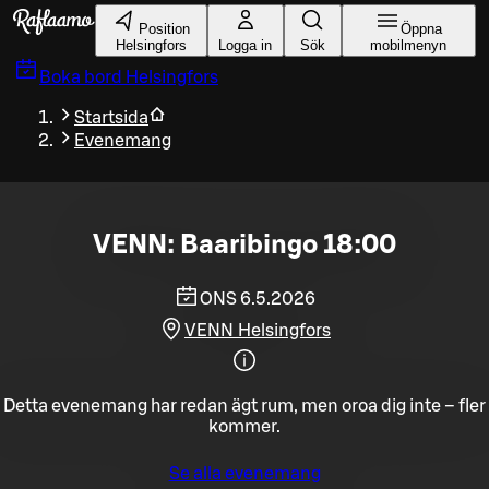
Gå till huvudinnehållet
Position
Öppna
Helsingfors
Logga in
Sök
mobilmenyn
Boka bord
Helsingfors
Startsida
Evenemang
VENN: Baaribingo 18:00
ONS 6.5.2026
VENN Helsingfors
Detta evenemang har redan ägt rum, men oroa dig inte – fler
kommer.
Se alla evenemang