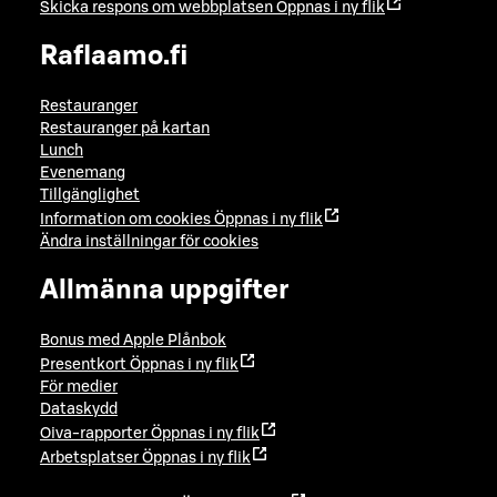
Skicka respons om webbplatsen
Öppnas i ny flik
Raflaamo.fi
Restauranger
Restauranger på kartan
Lunch
Evenemang
Tillgänglighet
Information om cookies
Öppnas i ny flik
Ändra inställningar för cookies
Allmänna uppgifter
Bonus med Apple Plånbok
Presentkort
Öppnas i ny flik
För medier
Dataskydd
Oiva-rapporter
Öppnas i ny flik
Arbetsplatser
Öppnas i ny flik