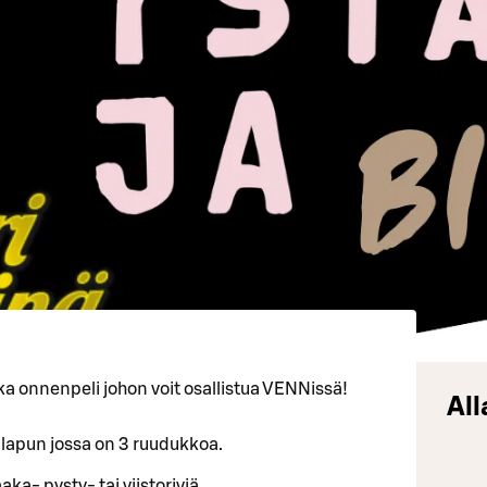
ka onnenpeli johon voit osallistua VENNissä!
All
lilapun jossa on 3 ruudukkoa.
ka- pysty- tai viistoriviä.