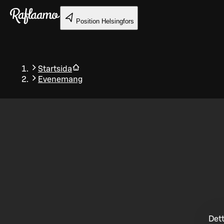
Gå till huvudinnehållet
Position
Helsingfors
Startsida
Evenemang
Tillbaka
Dett