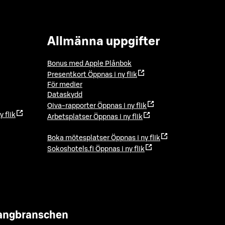
Allmänna uppgifter
Bonus med Apple Plånbok
Presentkort
Öppnas i ny flik
För medier
Dataskydd
Oiva-rapporter
Öppnas i ny flik
y flik
Arbetsplatser
Öppnas i ny flik
Boka mötesplatser
Öppnas i ny flik
Sokoshotels.fi
Öppnas i ny flik
urangbranschen