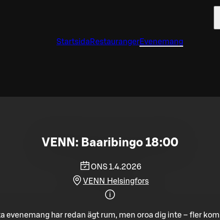
Startsida
Restauranger
Evenemang
VENN: Baaribingo 18:00
ONS 1.4.2026
VENN Helsingfors
a evenemang har redan ägt rum, men oroa dig inte – fler ko