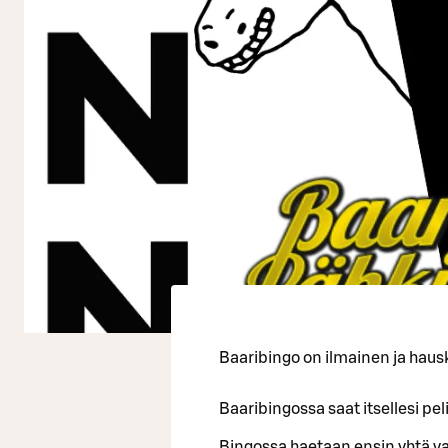
Baaribingo on ilmainen ja haus
Baaribingossa saat itsellesi pe
Bingossa haetaan ensin yhtä vaa