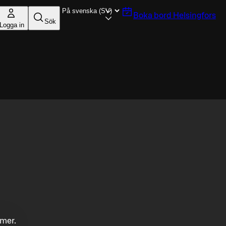
Boka bord
Helsingfors
Sök
Logga in
mmer.