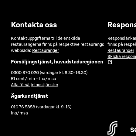
Kontakta oss
Respon
Kontaktuppgifterna till de enskilda
Responslänkarn
restaurangerna finns på respektive restaurangs
finns på respe
webbsida:
Restauranger
Restauranger
Skicka respo
Försäljingstjänst, huvudstadsregionen
0300 870 020 (vardagar kl. 8.30-16.30)
51 cent/min + lna/msa
Alla försäljningstjänster
Ägarkundtjänst
010 76 5858 (vardagar kl. 9-16)
lna/msa
S