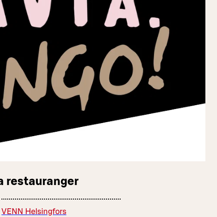
a restauranger
VENN Helsingfors