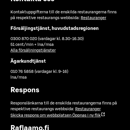
Kontaktuppgifterna till de enskilda restaurangerna finns
på respektive restaurangs webbsida:
Restauranger
Försäljingstjänst, huvudstadsregionen
0300 870 020 (vardagar kl. 8.30-16.30)
51 cent/min + lna/msa
Alla försäljningstjänster
Ägarkundtjänst
010 76 5858 (vardagar kl. 9-16)
lna/msa
Respons
Responslänkarna till de enskilda restaurangerna finns på
respektive restaurangs webbsida:
Restauranger
Skicka respons om webbplatsen
Öppnas i ny flik
Raflaamo.fi