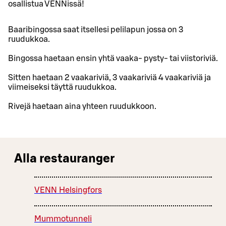
osallistua VENNissä!
Baaribingossa saat itsellesi pelilapun jossa on 3
ruudukkoa.
Bingossa haetaan ensin yhtä vaaka- pysty- tai viistoriviä.
Sitten haetaan 2 vaakariviä, 3 vaakariviä 4 vaakariviä ja
viimeiseksi täyttä ruudukkoa.
Rivejä haetaan aina yhteen ruudukkoon.
Alla restauranger
VENN Helsingfors
Mummotunneli