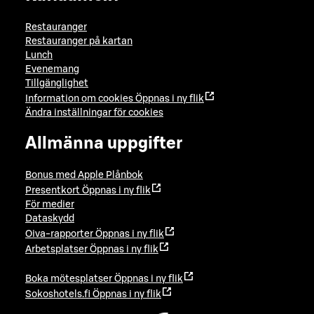
Restauranger
Restauranger på kartan
Lunch
Evenemang
Tillgänglighet
Information om cookies
Öppnas i ny flik
Ändra inställningar för cookies
Allmänna uppgifter
Bonus med Apple Plånbok
Presentkort
Öppnas i ny flik
För medier
Dataskydd
Oiva-rapporter
Öppnas i ny flik
Arbetsplatser
Öppnas i ny flik
Boka mötesplatser
Öppnas i ny flik
Sokoshotels.fi
Öppnas i ny flik