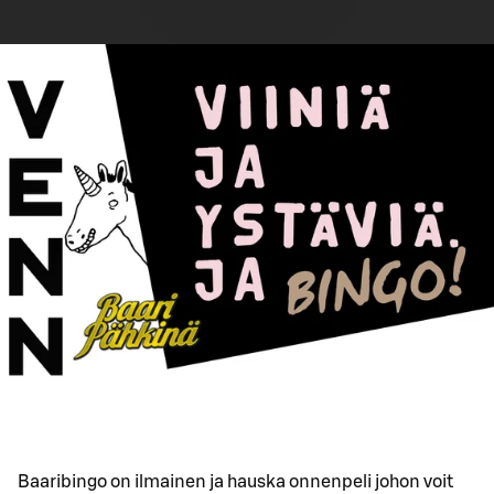
Baaribingo on ilmainen ja hauska onnenpeli johon voit