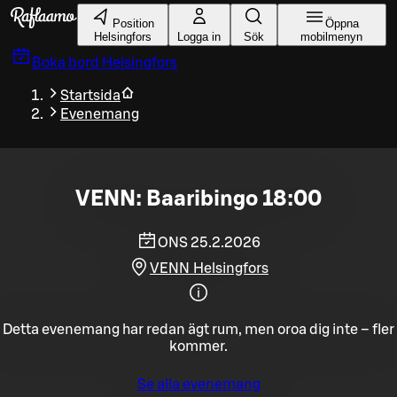
Gå till huvudinnehållet
Position
Öppna
Helsingfors
Logga in
Sök
mobilmenyn
Boka bord
Helsingfors
Startsida
Evenemang
VENN: Baaribingo 18:00
ONS 25.2.2026
VENN Helsingfors
Detta evenemang har redan ägt rum, men oroa dig inte – fler
kommer.
Se alla evenemang