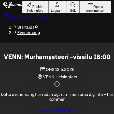
Gå till huvudinnehållet
Position
Öppna
Helsingfors
Logga in
Sök
mobilmenyn
Boka bord
Helsingfors
Startsida
Evenemang
VENN: Murhamysteeri -visailu 18:00
ONS 13.5.2026
VENN Helsingfors
Detta evenemang har redan ägt rum, men oroa dig inte – fler
kommer.
Se alla evenemang