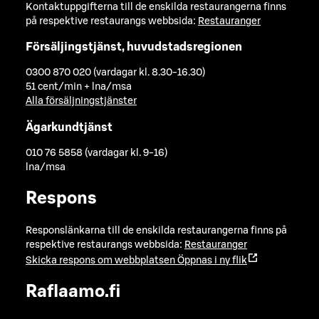
Kontaktuppgifterna till de enskilda restaurangerna finns
på respektive restaurangs webbsida:
Restauranger
Försäljingstjänst, huvudstadsregionen
0300 870 020 (vardagar kl. 8.30-16.30)
51 cent/min + lna/msa
Alla försäljningstjänster
Ägarkundtjänst
010 76 5858 (vardagar kl. 9-16)
lna/msa
Respons
Responslänkarna till de enskilda restaurangerna finns på
respektive restaurangs webbsida:
Restauranger
Skicka respons om webbplatsen
Öppnas i ny flik
Raflaamo.fi