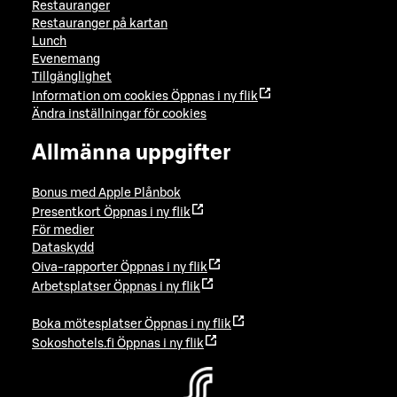
Restauranger
Restauranger på kartan
Lunch
Evenemang
Tillgänglighet
Information om cookies
Öppnas i ny flik
Ändra inställningar för cookies
Allmänna uppgifter
Bonus med Apple Plånbok
Presentkort
Öppnas i ny flik
För medier
Dataskydd
Oiva-rapporter
Öppnas i ny flik
Arbetsplatser
Öppnas i ny flik
Boka mötesplatser
Öppnas i ny flik
Sokoshotels.fi
Öppnas i ny flik