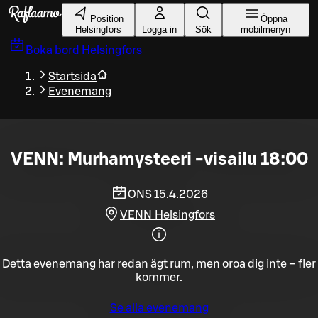
Gå till huvudinnehållet
Position
Öppna
Helsingfors
Logga in
Sök
mobilmenyn
Boka bord
Helsingfors
Startsida
Evenemang
VENN: Murhamysteeri -visailu 18:00
ONS 15.4.2026
VENN Helsingfors
Detta evenemang har redan ägt rum, men oroa dig inte – fler
kommer.
Se alla evenemang