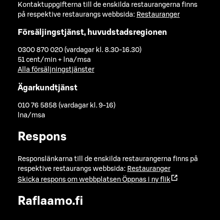
Kontaktuppgifterna till de enskilda restaurangerna finns
på respektive restaurangs webbsida:
Restauranger
Försäljingstjänst, huvudstadsregionen
0300 870 020 (vardagar kl. 8.30-16.30)
51 cent/min + lna/msa
Alla försäljningstjänster
Ägarkundtjänst
010 76 5858 (vardagar kl. 9-16)
lna/msa
Respons
Responslänkarna till de enskilda restaurangerna finns på
respektive restaurangs webbsida:
Restauranger
Skicka respons om webbplatsen
Öppnas i ny flik
Raflaamo.fi