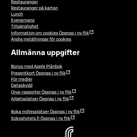
Restauranger
Restauranger på kartan
Lunch
Evenemang
Tillgänglighet
Information om cookies
Öppnas i ny flik
Ändra inställningar för cookies
Allmänna uppgifter
Bonus med Apple Plånbok
Presentkort
Öppnas i ny flik
För medier
Dataskydd
Oiva-rapporter
Öppnas i ny flik
Arbetsplatser
Öppnas i ny flik
Boka mötesplatser
Öppnas i ny flik
Sokoshotels.fi
Öppnas i ny flik