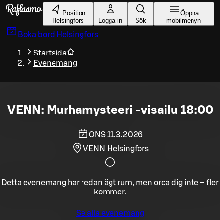
Gå till huvudinnehållet
Position
Öppna
Helsingfors
Logga in
Sök
mobilmenyn
Boka bord
Helsingfors
Startsida
Evenemang
VENN: Murhamysteeri -visailu 18:00
ONS 11.3.2026
VENN Helsingfors
Detta evenemang har redan ägt rum, men oroa dig inte – fler
kommer.
Se alla evenemang