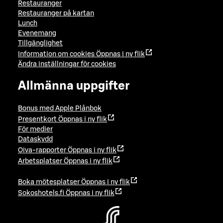
Restauranger
Restauranger på kartan
Lunch
Evenemang
Tillgänglighet
Information om cookies
Öppnas i ny flik
Ändra inställningar för cookies
Allmänna uppgifter
Bonus med Apple Plånbok
Presentkort
Öppnas i ny flik
För medier
Dataskydd
Oiva-rapporter
Öppnas i ny flik
Arbetsplatser
Öppnas i ny flik
Boka mötesplatser
Öppnas i ny flik
Sokoshotels.fi
Öppnas i ny flik