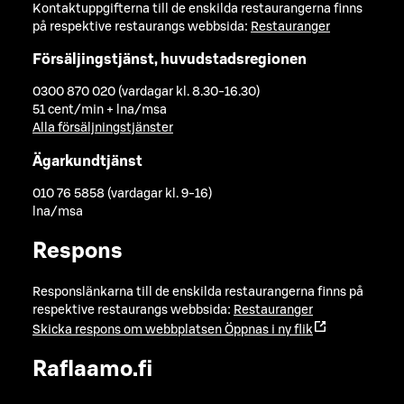
Kontaktuppgifterna till de enskilda restaurangerna finns
på respektive restaurangs webbsida:
Restauranger
Försäljingstjänst, huvudstadsregionen
0300 870 020 (vardagar kl. 8.30-16.30)
51 cent/min + lna/msa
Alla försäljningstjänster
Ägarkundtjänst
010 76 5858 (vardagar kl. 9-16)
lna/msa
Respons
Responslänkarna till de enskilda restaurangerna finns på
respektive restaurangs webbsida:
Restauranger
Skicka respons om webbplatsen
Öppnas i ny flik
Raflaamo.fi