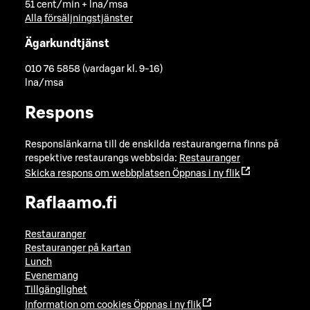
51 cent/min + lna/msa
Alla försäljningstjänster
Ägarkundtjänst
010 76 5858 (vardagar kl. 9-16)
lna/msa
Respons
Responslänkarna till de enskilda restaurangerna finns på
respektive restaurangs webbsida:
Restauranger
Skicka respons om webbplatsen
Öppnas i ny flik
Raflaamo.fi
Restauranger
Restauranger på kartan
Lunch
Evenemang
Tillgänglighet
Information om cookies
Öppnas i ny flik