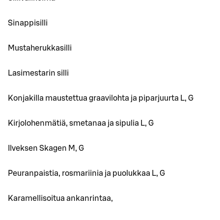
Sinappisilli
Mustaherukkasilli
Lasimestarin silli
Konjakilla maustettua graavilohta ja piparjuurta L, G
Kirjolohenmätiä, smetanaa ja sipulia L, G
Ilveksen Skagen M, G
Peuranpaistia, rosmariinia ja puolukkaa L, G
Karamellisoitua ankanrintaa,