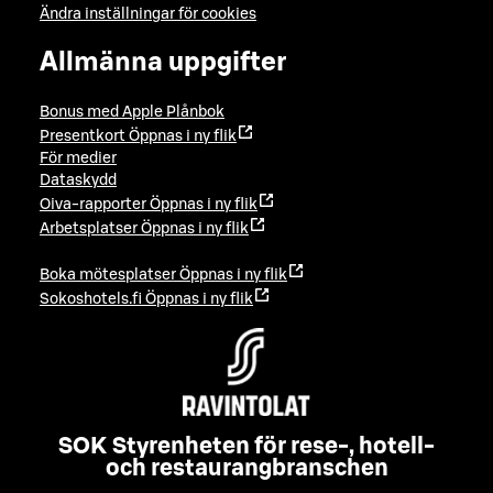
Ändra inställningar för cookies
Allmänna uppgifter
Bonus med Apple Plånbok
Presentkort
Öppnas i ny flik
För medier
Dataskydd
Oiva-rapporter
Öppnas i ny flik
Arbetsplatser
Öppnas i ny flik
Boka mötesplatser
Öppnas i ny flik
Sokoshotels.fi
Öppnas i ny flik
SOK Styrenheten för rese-, hotell-
och restaurangbranschen