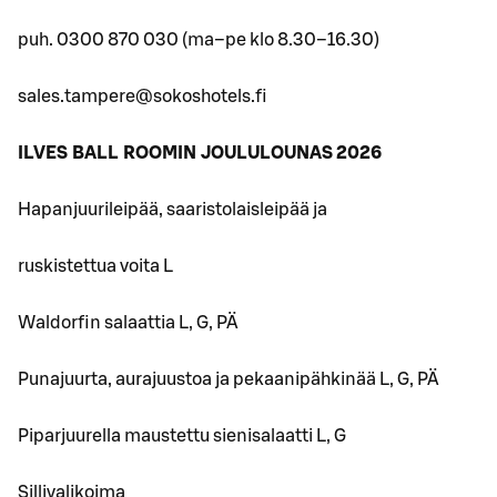
puh. 0300 870 030 (ma–pe klo 8.30–16.30)
sales.tampere@sokoshotels.fi
ILVES BALL ROOMIN JOULULOUNAS 2026
Hapanjuurileipää, saaristolaisleipää ja
ruskistettua voita L
Waldorfin salaattia L, G, PÄ
Punajuurta, aurajuustoa ja pekaanipähkinää L, G, PÄ
Piparjuurella maustettu sienisalaatti L, G
Sillivalikoima