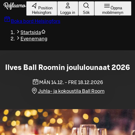
Gå till huvudinnehållet
Position
Öppna
Helsingfors
Logga in
Sök
mobilmenyn
Boka bord
Helsingfors
Startsida
Evenemang
Ilves Ball Roomin joululounaat 2026
MÅN 14.12. - FRE 18.12.2026
Juhla- ja kokoustila Ball Room